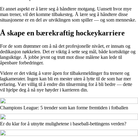
Et annet aspekt er å lære seg å håndtere motgang. Uansett hvor mye
man trener, vil det komme tilbakesteg. Å lære seg å håndtere disse
situasjonene er en del av utviklingen som spiller — og som menneske.
Å skape en bærekraftig hockeykarriere
For de som drømmer om å nå det profesjonelle nivået, er innsats og
dedikasjon nøkkelen. Det er viktig å sette seg mål, både kortsiktige og
langsiktige. Å jobbe jevnt og trutt mot disse målene kan lede til
åpenbare forbedringer.
Videre er det viktig å være åpen for tilbakemeldinger fra trenere og
lagkamerater. Ingen kan bli en mester uten å lytte til de som har mer
erfaring. Vær villig til å endre din tilnærming for å bli bedre — dette
vil hjelpe deg å nå nye høyder i karrieren din.
Champions League: 5 trender som kan forme fremtiden i fotballen
Er du klar for å utnytte mulighetene i baseball-bettingens verden?