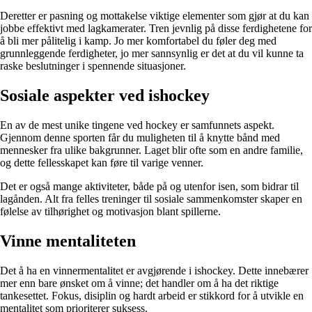
Deretter er pasning og mottakelse viktige elementer som gjør at du kan
jobbe effektivt med lagkamerater. Tren jevnlig på disse ferdighetene for
å bli mer pålitelig i kamp. Jo mer komfortabel du føler deg med
grunnleggende ferdigheter, jo mer sannsynlig er det at du vil kunne ta
raske beslutninger i spennende situasjoner.
Sosiale aspekter ved ishockey
En av de mest unike tingene ved hockey er samfunnets aspekt.
Gjennom denne sporten får du muligheten til å knytte bånd med
mennesker fra ulike bakgrunner. Laget blir ofte som en andre familie,
og dette fellesskapet kan føre til varige venner.
Det er også mange aktiviteter, både på og utenfor isen, som bidrar til
lagånden. Alt fra felles treninger til sosiale sammenkomster skaper en
følelse av tilhørighet og motivasjon blant spillerne.
Vinne mentaliteten
Det å ha en vinnermentalitet er avgjørende i ishockey. Dette innebærer
mer enn bare ønsket om å vinne; det handler om å ha det riktige
tankesettet. Fokus, disiplin og hardt arbeid er stikkord for å utvikle en
mentalitet som prioriterer suksess.