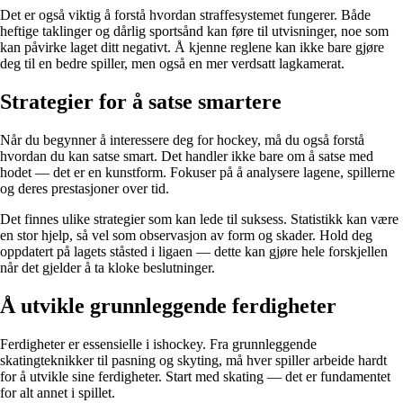
Det er også viktig å forstå hvordan straffesystemet fungerer. Både
heftige taklinger og dårlig sportsånd kan føre til utvisninger, noe som
kan påvirke laget ditt negativt. Å kjenne reglene kan ikke bare gjøre
deg til en bedre spiller, men også en mer verdsatt lagkamerat.
Strategier for å satse smartere
Når du begynner å interessere deg for hockey, må du også forstå
hvordan du kan satse smart. Det handler ikke bare om å satse med
hodet — det er en kunstform. Fokuser på å analysere lagene, spillerne
og deres prestasjoner over tid.
Det finnes ulike strategier som kan lede til suksess. Statistikk kan være
en stor hjelp, så vel som observasjon av form og skader. Hold deg
oppdatert på lagets ståsted i ligaen — dette kan gjøre hele forskjellen
når det gjelder å ta kloke beslutninger.
Å utvikle grunnleggende ferdigheter
Ferdigheter er essensielle i ishockey. Fra grunnleggende
skatingteknikker til pasning og skyting, må hver spiller arbeide hardt
for å utvikle sine ferdigheter. Start med skating — det er fundamentet
for alt annet i spillet.