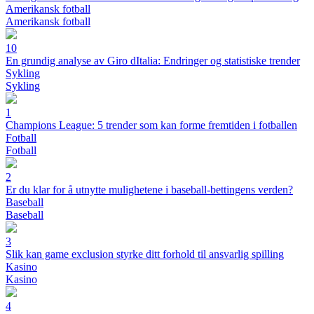
Amerikansk fotball
Amerikansk fotball
10
En grundig analyse av Giro dItalia: Endringer og statistiske trender
Sykling
Sykling
1
Champions League: 5 trender som kan forme fremtiden i fotballen
Fotball
Fotball
2
Er du klar for å utnytte mulighetene i baseball-bettingens verden?
Baseball
Baseball
3
Slik kan game exclusion styrke ditt forhold til ansvarlig spilling
Kasino
Kasino
4