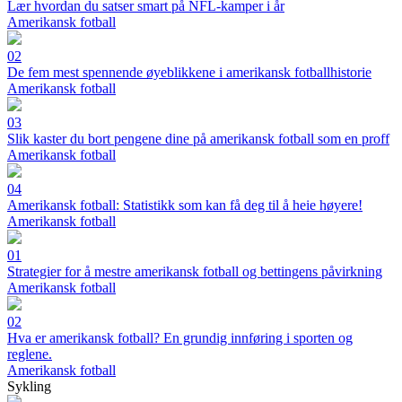
Lær hvordan du satser smart på NFL-kamper i år
Amerikansk fotball
02
De fem mest spennende øyeblikkene i amerikansk fotballhistorie
Amerikansk fotball
03
Slik kaster du bort pengene dine på amerikansk fotball som en proff
Amerikansk fotball
04
Amerikansk fotball: Statistikk som kan få deg til å heie høyere!
Amerikansk fotball
01
Strategier for å mestre amerikansk fotball og bettingens påvirkning
Amerikansk fotball
02
Hva er amerikansk fotball? En grundig innføring i sporten og
reglene.
Amerikansk fotball
Sykling