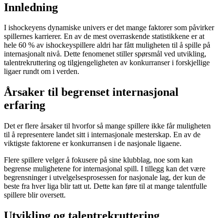
Innledning
I ishockeyens dynamiske univers er det mange faktorer som påvirker
spillernes karrierer. En av de mest overraskende statistikkene er at
hele 60 % av ishockeyspillere aldri har fått muligheten til å spille på
internasjonalt nivå. Dette fenomenet stiller spørsmål ved utvikling,
talentrekruttering og tilgjengeligheten av konkurranser i forskjellige
ligaer rundt om i verden.
Årsaker til begrenset internasjonal
erfaring
Det er flere årsaker til hvorfor så mange spillere ikke får muligheten
til å representere landet sitt i internasjonale mesterskap. En av de
viktigste faktorene er konkurransen i de nasjonale ligaene.
Flere spillere velger å fokusere på sine klubblag, noe som kan
begrense mulighetene for internasjonal spill. I tillegg kan det være
begrensninger i utvelgelsesprosessen for nasjonale lag, der kun de
beste fra hver liga blir tatt ut. Dette kan føre til at mange talentfulle
spillere blir oversett.
Utvikling og talentrekruttering