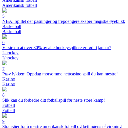
Amerikansk fotball
Amerikansk fotball
5
NBA: Spillet der pasninger og trepoengere skaper magiske øyeblikk
Basketball
Basketball
6
Visste du at over 30% av alle hockeyspillere er født i januar?
Ishockey
Ishockey
7
Prøv lykken: Oppdag morsomme nettcasino spill du kan mestre!
Kasino
Kasino
8
Slik kan du forbedre ditt fotballspill før neste store kamp!
Fotball
Fotball
9
Strategier for å mestre amerikansk fotball og bettingens påvirkning