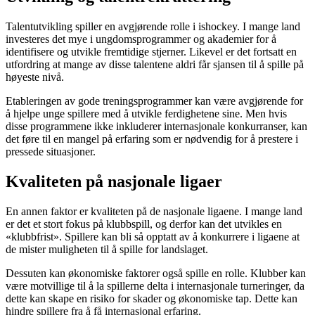
Talentutvikling spiller en avgjørende rolle i ishockey. I mange land
investeres det mye i ungdomsprogrammer og akademier for å
identifisere og utvikle fremtidige stjerner. Likevel er det fortsatt en
utfordring at mange av disse talentene aldri får sjansen til å spille på
høyeste nivå.
Etableringen av gode treningsprogrammer kan være avgjørende for
å hjelpe unge spillere med å utvikle ferdighetene sine. Men hvis
disse programmene ikke inkluderer internasjonale konkurranser, kan
det føre til en mangel på erfaring som er nødvendig for å prestere i
pressede situasjoner.
Kvaliteten på nasjonale ligaer
En annen faktor er kvaliteten på de nasjonale ligaene. I mange land
er det et stort fokus på klubbspill, og derfor kan det utvikles en
«klubbfrist». Spillere kan bli så opptatt av å konkurrere i ligaene at
de mister muligheten til å spille for landslaget.
Dessuten kan økonomiske faktorer også spille en rolle. Klubber kan
være motvillige til å la spillerne delta i internasjonale turneringer, da
dette kan skape en risiko for skader og økonomiske tap. Dette kan
hindre spillere fra å få internasjonal erfaring.