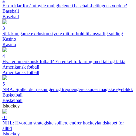
2
Er du klar for å utnytte mulighetene i baseball-bettingens verden?
Baseball
Baseball
3
Slik kan game exclusion styrke ditt forhold til ansvarlig spilling
Kasino
Kasino
4
Hva er amerikansk fotball? En enkel forklaring med tall og fakta
Amerikansk fotball
Amerikansk fotball
5
NBA: Spillet der pasninger og trepoengere skaper magiske øyeblikk
Basketball
Basketball
Ishockey
01
NHL: Hvordan strategiske spillere endrer hockeylandskapet for
alltid
Ishockey