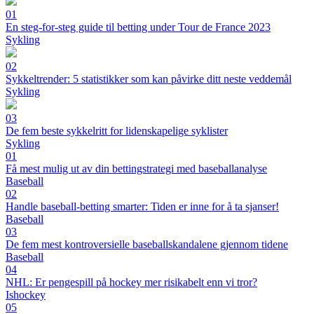
01
En steg-for-steg guide til betting under Tour de France 2023
Sykling
02
Sykkeltrender: 5 statistikker som kan påvirke ditt neste veddemål
Sykling
03
De fem beste sykkelritt for lidenskapelige syklister
Sykling
01
Få mest mulig ut av din bettingstrategi med baseballanalyse
Baseball
02
Handle baseball-betting smarter: Tiden er inne for å ta sjanser!
Baseball
03
De fem mest kontroversielle baseballskandalene gjennom tidene
Baseball
04
NHL: Er pengespill på hockey mer risikabelt enn vi tror?
Ishockey
05