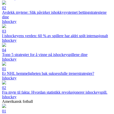
02
Avdekk mytene: Slik påvirker ishokkysystemet bettingstrategiene
dine
Ishockey
03
I ishockeyens verden: 60 % av spillere har aldri spilt internasjonalt
Ishockey
04
Topp 5 strategier for å vinne på ishockeyspillene dine
Ishockey
01
Er NHL hemmeligheten bak suksessfulle trenerstrategier?
Ishockey
02
Fra myte til fakta: Hvordan statistikk revolusjonerer ishockeyspill.
Ishockey
Amerikansk fotball
01