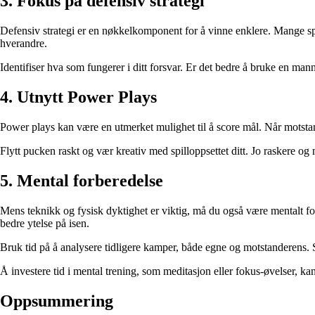
3. Fokus på defensiv strategi
Defensiv strategi er en nøkkelkomponent for å vinne enklere. Mange spill
hverandre.
Identifiser hva som fungerer i ditt forsvar. Er det bedre å bruke en man
4. Utnytt Power Plays
Power plays kan være en utmerket mulighet til å score mål. Når motstand
Flytt pucken raskt og vær kreativ med spilloppsettet ditt. Jo raskere og 
5. Mental forberedelse
Mens teknikk og fysisk dyktighet er viktig, må du også være mentalt for
bedre ytelse på isen.
Bruk tid på å analysere tidligere kamper, både egne og motstanderens. S
Å investere tid i mental trening, som meditasjon eller fokus-øvelser, ka
Oppsummering