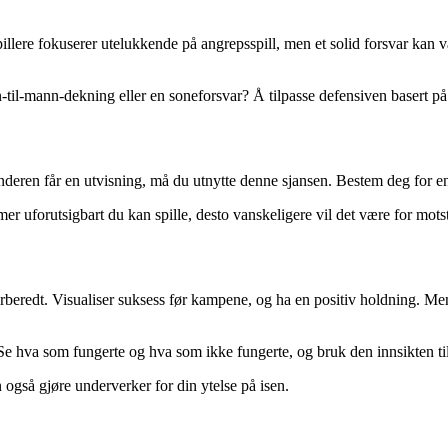
ere fokuserer utelukkende på angrepsspill, men et solid forsvar kan være
n-til-mann-dekning eller en soneforsvar? Å tilpasse defensiven basert på 
eren får en utvisning, må du utnytte denne sjansen. Bestem deg for en o
mer uforutsigbart du kan spille, desto vanskeligere vil det være for mots
beredt. Visualiser suksess før kampene, og ha en positiv holdning. Ment
e hva som fungerte og hva som ikke fungerte, og bruk den innsikten til å
n også gjøre underverker for din ytelse på isen.