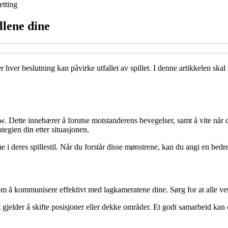
etting
llene dine
er hver beslutning kan påvirke utfallet av spillet. I denne artikkelen sk
low. Dette innebærer å forutse motstanderens bevegelser, samt å vite når
ategien din etter situasjonen.
 deres spillestil. Når du forstår disse mønstrene, kan du angi en bedre 
m å kommunisere effektivt med lagkameratene dine. Sørg for at alle vet 
et gjelder å skifte posisjoner eller dekke områder. Et godt samarbeid kan