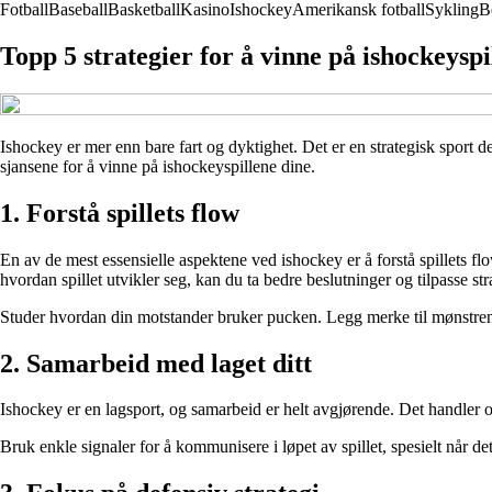
Fotball
Baseball
Basketball
Kasino
Ishockey
Amerikansk fotball
Sykling
B
Topp 5 strategier for å vinne på ishockeyspi
Ishockey er mer enn bare fart og dyktighet. Det er en strategisk sport d
sjansene for å vinne på ishockeyspillene dine.
1. Forstå spillets flow
En av de mest essensielle aspektene ved ishockey er å forstå spillets f
hvordan spillet utvikler seg, kan du ta bedre beslutninger og tilpasse str
Studer hvordan din motstander bruker pucken. Legg merke til mønstrene i
2. Samarbeid med laget ditt
Ishockey er en lagsport, og samarbeid er helt avgjørende. Det handler o
Bruk enkle signaler for å kommunisere i løpet av spillet, spesielt når d