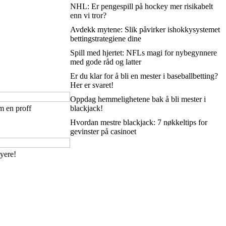
NHL: Er pengespill på hockey mer risikabelt
enn vi tror?
Avdekk mytene: Slik påvirker ishokkysystemet
bettingstrategiene dine
Spill med hjertet: NFLs magi for nybegynnere
med gode råd og latter
Er du klar for å bli en mester i baseballbetting?
Her er svaret!
Oppdag hemmelighetene bak å bli mester i
m en proff
blackjack!
Hvordan mestre blackjack: 7 nøkkeltips for
gevinster på casinoet
øyere!