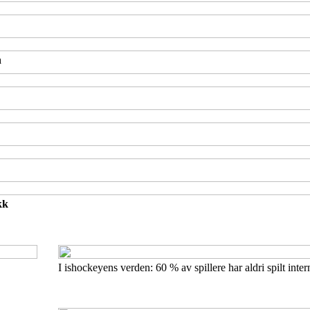
n
kk
I ishockeyens verden: 60 % av spillere har aldri spilt inter