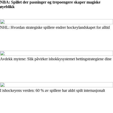
NBA: Spillet der pasninger og trepoengere skaper magiske
øyeblikk
NHL: Hvordan strategiske spillere endrer hockeylandskapet for alltid
Avdekk mytene: Slik påvirker ishokkysystemet bettingstrategiene dine
I ishockeyens verden: 60 % av spillere har aldri spilt internasjonalt