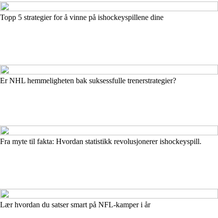
Topp 5 strategier for å vinne på ishockeyspillene dine
Er NHL hemmeligheten bak suksessfulle trenerstrategier?
Fra myte til fakta: Hvordan statistikk revolusjonerer ishockeyspill.
Lær hvordan du satser smart på NFL-kamper i år