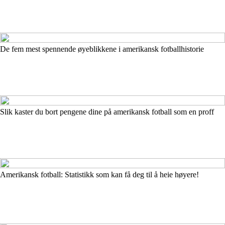
De fem mest spennende øyeblikkene i amerikansk fotballhistorie
Slik kaster du bort pengene dine på amerikansk fotball som en proff
Amerikansk fotball: Statistikk som kan få deg til å heie høyere!