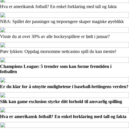
Hva er amerikansk fotball? En enkel forklaring med tall og fakta
NBA: Spillet der pasninger og trepoengere skaper magiske øyeblikk
Visste du at over 30% av alle hockeyspillere er født i januar?
Prøv lykken: Oppdag morsomme nettcasino spill du kan mestre!
Champions League: 5 trender som kan forme fremtiden i
fotballen
Er du klar for å utnytte mulighetene i baseball-bettingens verden?
Slik kan game exclusion styrke ditt forhold til ansvarlig spilling
Hva er amerikansk fotball? En enkel forklaring med tall og fakta