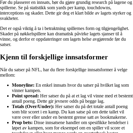
Før du plasserer en innsats, bør du gjøre grundig research på lagene og
spillerne. Se på statistikk som yards per kamp, touchdowns,
interceptions og skader. Dette gir deg et klart bilde av lagets styrker og
svakheter.
Det er også viktig å ta i betraktning spillernes form og tilgjengelighet.
Skader på nøkkelspillere kan dramatisk påvirke lagets sjanser til å
vinne, og derfor er oppdateringer om lagets helse avgjørende før du
satser.
Kjenn til forskjellige innsatsformer
Når du satser på NFL, har du flere forskjellige innsatsformer å velge
mellom:
Moneyline:
En enkel innsats hvor du satser på hvilket lag som
vinner kampen.
Point spread:
Her satser du på at et lag vil vinne med et bestemt
antall poeng. Dette gir jevnere odds på begge lag.
Totals (Over/Under):
Her satser du på det totale antall poeng
som blir scoret i en kamp. Du kan satse på om dette tallet vil
være over eller under en bestemt grense satt av bookmakerne.
Prop bets:
Disse innsatsene handler om spesifikke hendelser i
løpet av kampen, som for eksempel om en spiller vil score et