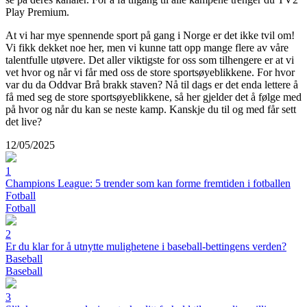
Play Premium.
At vi har mye spennende sport på gang i Norge er det ikke tvil om!
Vi fikk dekket noe her, men vi kunne tatt opp mange flere av våre
talentfulle utøvere. Det aller viktigste for oss som tilhengere er at vi
vet hvor og når vi får med oss de store sportsøyeblikkene. For hvor
var du da Oddvar Brå brakk staven? Nå til dags er det enda lettere å
få med seg de store sportsøyeblikkene, så her gjelder det å følge med
på hvor og når du kan se neste kamp. Kanskje du til og med får sett
det live?
12/05/2025
1
Champions League: 5 trender som kan forme fremtiden i fotballen
Fotball
Fotball
2
Er du klar for å utnytte mulighetene i baseball-bettingens verden?
Baseball
Baseball
3