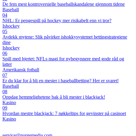
De fem mest kontroversielle baseballskandalene gjennom tidene
Baseball
04
NHL: Er pengespill på hockey mer risikabelt enn vi tror?
Ishockey
05
Avdekk mytene: Slik påvirker ishokkysystemet bettingstrategiene
dine
Ishockey
06
Spill med hjertet: NFLs magi for nybegynnere med gode råd og
latter
Amerikansk fotball
07
Er du klar for å bli en mester i baseballbetting? Her er svaret!
Baseball
08
Oppdag hemmelighetene bak å bli mester i blackjack!
Kasino
09
Hvordan mestre blackjack: 7 nøkkeltips for gevinster på casinoet
Kasino
service@norgemedia.com