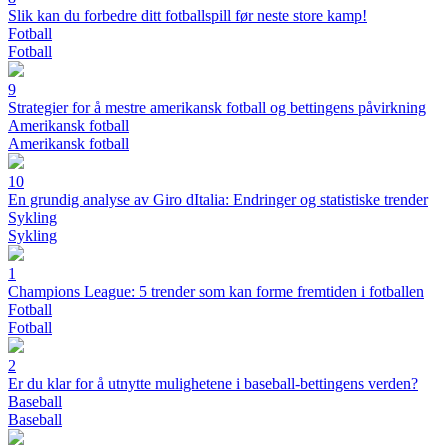
Slik kan du forbedre ditt fotballspill før neste store kamp!
Fotball
Fotball
9
Strategier for å mestre amerikansk fotball og bettingens påvirkning
Amerikansk fotball
Amerikansk fotball
10
En grundig analyse av Giro dItalia: Endringer og statistiske trender
Sykling
Sykling
1
Champions League: 5 trender som kan forme fremtiden i fotballen
Fotball
Fotball
2
Er du klar for å utnytte mulighetene i baseball-bettingens verden?
Baseball
Baseball