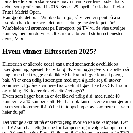
har allerede klart å skape seg et navn i tennisverdenen siden hans
debut som profesjonell i 2015. Senest 29. april i år slo han Taylor
Fritz i Madrid Open.
Han gjorde det bra i Wimbledon i fjor, så vi venter spent på å se
hvordan han klarer seg i det prestisjetunge mesterskapet i år!
Wimbledon vil strømmes på Eurosport, på TV vil de vise utvalgte
kamper, men om du vil se alt kan du ta turen til strømmetjenesten
deres, Max.
Hvem vinner Eliteserien 2025?
Eliteserien er allerede godt i gang med spennende øyeblikk og
poengsamling, spesielt for Viking FK som ligger øverst i tabellen så
langt, men helt trygge er de ikke: SK Brann ligger kun ett poeng
bak. Vi er enda tidlig i sesongen med mye å glede seg til utover
sommeren. Fjorårets vinnere Bodø Glimt ligger like bak SK Brann
og Viking FK, klarer de det dette året også?
Hvem som ligger best an er det likevel tidlig å si, med rundt 40
kamper av 240 kamper spilt. Her har nok fansen sterke meninger om
hvem som kommer til å nå helt til topps i løpet av sommeren. Hvem
heier du på?
Det viktige akkurat nå er selvfølgelig hvor en kan se kampene! Det
er TV2 som har rettighetene for kampene, og utvalgte kamper er å
se på deres kanaler. For å få tilgang til alle kampene trenger du TV2