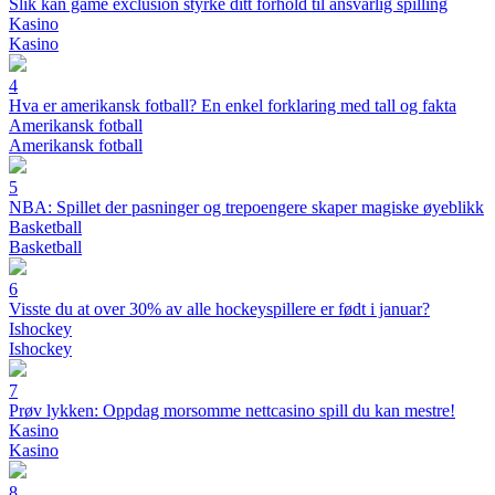
Slik kan game exclusion styrke ditt forhold til ansvarlig spilling
Kasino
Kasino
4
Hva er amerikansk fotball? En enkel forklaring med tall og fakta
Amerikansk fotball
Amerikansk fotball
5
NBA: Spillet der pasninger og trepoengere skaper magiske øyeblikk
Basketball
Basketball
6
Visste du at over 30% av alle hockeyspillere er født i januar?
Ishockey
Ishockey
7
Prøv lykken: Oppdag morsomme nettcasino spill du kan mestre!
Kasino
Kasino
8