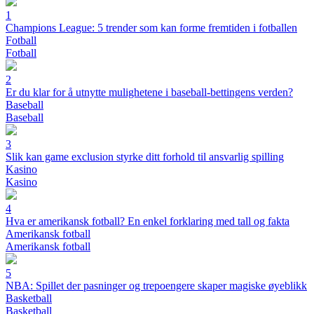
1
Champions League: 5 trender som kan forme fremtiden i fotballen
Fotball
Fotball
2
Er du klar for å utnytte mulighetene i baseball-bettingens verden?
Baseball
Baseball
3
Slik kan game exclusion styrke ditt forhold til ansvarlig spilling
Kasino
Kasino
4
Hva er amerikansk fotball? En enkel forklaring med tall og fakta
Amerikansk fotball
Amerikansk fotball
5
NBA: Spillet der pasninger og trepoengere skaper magiske øyeblikk
Basketball
Basketball