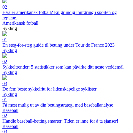
02
Hva er amerikansk fotball? En grundig innføring i sporten og
reglene.
Amerikansk fotball
Sykling
01
En steg-for-steg guide til betting under Tour de France 2023
Sykling
02
Sykkeltrender: 5 statistikker som kan påvirke ditt neste veddemål
Sykling
03
De fem beste sykkelritt for lidenskapelige syklister
Sykling
01
Få mest mulig ut av din bettingstrategi med baseballanalyse
Baseball
02
Handle baseball-betting smarter: Tiden er inne for å ta sjanser!
Baseball
03