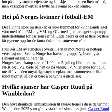
inn på en ny strømmetjeneste og kanskje abonnere en liten måned,
men vi slipper hvertfall å bytte hele kanal pakken lengre.
Hei på Norges kvinner i fotball-EM
Det å vinne store mesterskap er ikke fremmed for kvinnelandslaget
vårt: med både EM- og VM- og OL- medaljer har laget skapt topp
underholdning for oss som ser på. Enda bedre er det at flere og flere
får øynene opp for de fantastiske idrettsutøverne våre.
I juli går EM av stabelen i Sveits. Først ut mot Norge er nettopp
vertsnasjonen Sveits. Norge har havnet i gruppe A, hvor også
Finland og Island hører til.
Norges første kamp starter 21:00 den 2. juli og blir direktesendt av
NRK og TV2, både på nett og på vanlig TV. Vi er enda for tidlig
ute til å vite den nøyaktige strømmeplan, men sommeren er like
rundt hjørnet, så det er bare å begynne å glede seg.
Hvilke sjanser har Casper Ruud på
Wimbledon?
Den høyestrankede tennisspilleren til Norge trener i disse dager mot
Wimbledon 2025 som går av stabelen i slutten av juni.
Casper Ruud