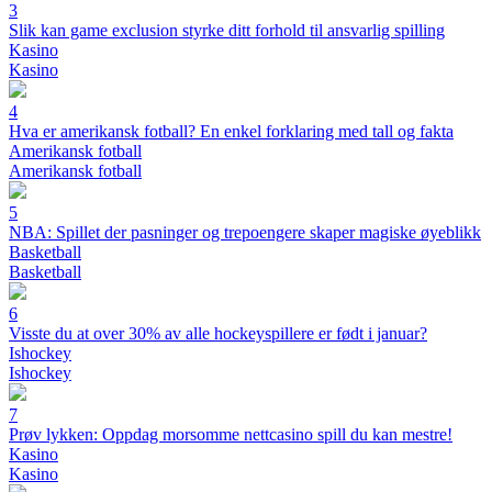
3
Slik kan game exclusion styrke ditt forhold til ansvarlig spilling
Kasino
Kasino
4
Hva er amerikansk fotball? En enkel forklaring med tall og fakta
Amerikansk fotball
Amerikansk fotball
5
NBA: Spillet der pasninger og trepoengere skaper magiske øyeblikk
Basketball
Basketball
6
Visste du at over 30% av alle hockeyspillere er født i januar?
Ishockey
Ishockey
7
Prøv lykken: Oppdag morsomme nettcasino spill du kan mestre!
Kasino
Kasino