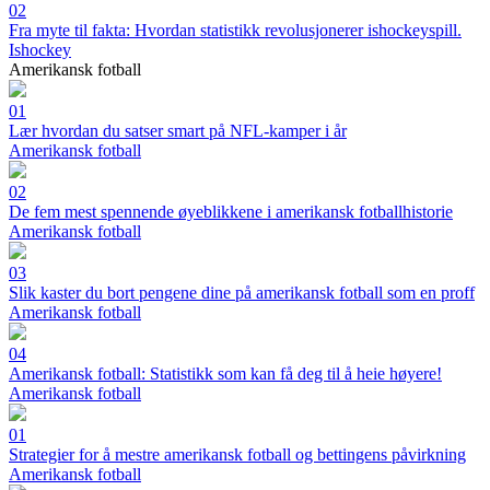
02
Fra myte til fakta: Hvordan statistikk revolusjonerer ishockeyspill.
Ishockey
Amerikansk fotball
01
Lær hvordan du satser smart på NFL-kamper i år
Amerikansk fotball
02
De fem mest spennende øyeblikkene i amerikansk fotballhistorie
Amerikansk fotball
03
Slik kaster du bort pengene dine på amerikansk fotball som en proff
Amerikansk fotball
04
Amerikansk fotball: Statistikk som kan få deg til å heie høyere!
Amerikansk fotball
01
Strategier for å mestre amerikansk fotball og bettingens påvirkning
Amerikansk fotball