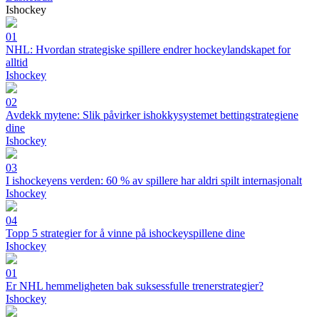
Ishockey
01
NHL: Hvordan strategiske spillere endrer hockeylandskapet for
alltid
Ishockey
02
Avdekk mytene: Slik påvirker ishokkysystemet bettingstrategiene
dine
Ishockey
03
I ishockeyens verden: 60 % av spillere har aldri spilt internasjonalt
Ishockey
04
Topp 5 strategier for å vinne på ishockeyspillene dine
Ishockey
01
Er NHL hemmeligheten bak suksessfulle trenerstrategier?
Ishockey