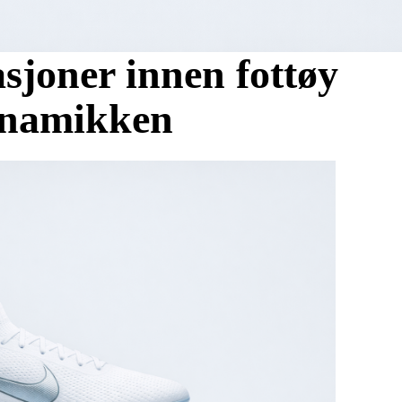
joner innen fottøy
ynamikken