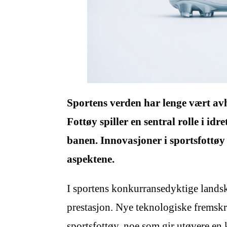
Sportens verden har lenge vært avhe
Fottøy spiller en sentral rolle i id
banen. Innovasjoner i sportsfottøy 
aspektene.
I sportens konkurransedyktige lands
prestasjon. Nye teknologiske fremskri
sportsfottøy, noe som gir utøvere en 