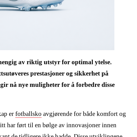
ngig av riktig utstyr for optimal ytelse.
rettsutøveres prestasjoner og sikkerhet på
gir nå nye muligheter for å forbedre disse
kap er
fotballsko
avgjørende for både komfort og
tt har ført til en bølge av innovasjoner innen
kant de tidligere ikke hadde. Disse utviklingene