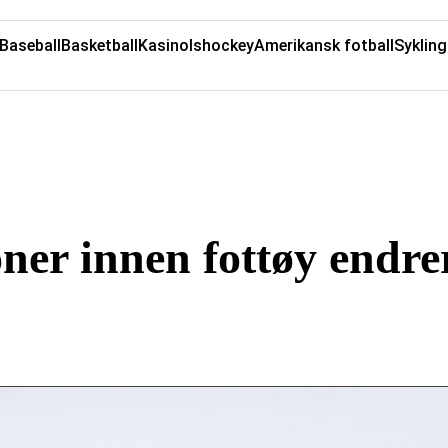
Baseball
Basketball
Kasino
Ishockey
Amerikansk fotball
Sykling
er innen fottøy endre