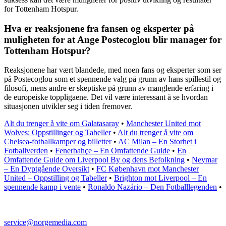
for Tottenham Hotspur.
Hva er reaksjonene fra fansen og eksperter på
muligheten for at Ange Postecoglou blir manager for
Tottenham Hotspur?
Reaksjonene har vært blandede, med noen fans og eksperter som ser
på Postecoglou som et spennende valg på grunn av hans spillestil og
filosofi, mens andre er skeptiske på grunn av manglende erfaring i
de europeiske toppligaene. Det vil være interessant å se hvordan
situasjonen utvikler seg i tiden fremover.
Alt du trenger å vite om Galatasaray
•
Manchester United mot
Wolves: Oppstillinger og Tabeller
•
Alt du trenger å vite om
Chelsea-fotballkamper og billetter
•
AC Milan – En Storhet i
Fotballverden
•
Fenerbahçe – En Omfattende Guide
•
En
Omfattende Guide om Liverpool By og dens Befolkning
•
Neymar
– En Dyptgående Oversikt
•
FC København mot Manchester
United – Oppstilling og Tabeller
•
Brighton mot Liverpool – En
spennende kamp i vente
•
Ronaldo Nazário – Den Fotballlegenden
•
service@norgemedia.com