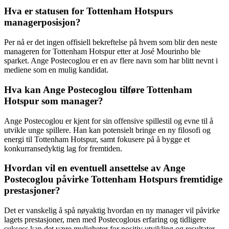
Hva er statusen for Tottenham Hotspurs
managerposisjon?
Per nå er det ingen offisiell bekreftelse på hvem som blir den neste
manageren for Tottenham Hotspur etter at José Mourinho ble
sparket. Ange Postecoglou er en av flere navn som har blitt nevnt i
mediene som en mulig kandidat.
Hva kan Ange Postecoglou tilføre Tottenham
Hotspur som manager?
Ange Postecoglou er kjent for sin offensive spillestil og evne til å
utvikle unge spillere. Han kan potensielt bringe en ny filosofi og
energi til Tottenham Hotspur, samt fokusere på å bygge et
konkurransedyktig lag for fremtiden.
Hvordan vil en eventuell ansettelse av Ange
Postecoglou påvirke Tottenham Hotspurs fremtidige
prestasjoner?
Det er vanskelig å spå nøyaktig hvordan en ny manager vil påvirke
lagets prestasjoner, men med Postecoglous erfaring og tidligere
suksess kan det være muligheter for positiv utvikling og resultater