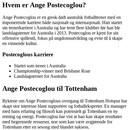
Hvem er Ange Postecoglou?
Ange Postecoglou er en gresk-født australsk fotballtrener med en
imponerende karriere både nasjonalt og internasjonalt. Han startet
sin trenerkarriere i Australia og har trent flere klubber før han ble
landslagstrener for Australia i 2013. Postecoglou er kjent for sin
offensive spillestil, fokus på ungdomsutvikling og evne til å skape
en vinnende kultur.
Postecoglous karriere
Startet som trener i Australia
Championship-vinner med Brisbane Roar
Landslagstrener for Australia
Ange Postecoglou til Tottenham
Ryktene om Ange Postecoglous overgang til Tottenham Hotspur har
skapt stor interesse blant supportere og fotballeksperter. En manager
med hans erfaring og filosofi kan potensielt gi Tottenham en ny
retning og energi. Postecoglou har vist at han kan skape resultater
med begrensede ressurser, noe som kan være avgjørende for
Tottenham etter en sesong med blandet suksess.