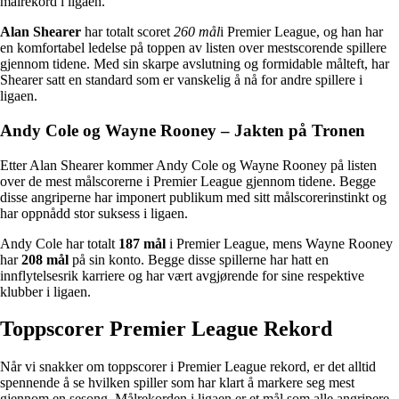
målrekord i ligaen.
Alan Shearer
har totalt scoret
260 mål
i Premier League, og han har
en komfortabel ledelse på toppen av listen over mestscorende spillere
gjennom tidene. Med sin skarpe avslutning og formidable målteft, har
Shearer satt en standard som er vanskelig å nå for andre spillere i
ligaen.
Andy Cole og Wayne Rooney – Jakten på Tronen
Etter Alan Shearer kommer Andy Cole og Wayne Rooney på listen
over de mest målscorerne i Premier League gjennom tidene. Begge
disse angriperne har imponert publikum med sitt målscorerinstinkt og
har oppnådd stor suksess i ligaen.
Andy Cole har totalt
187 mål
i Premier League, mens Wayne Rooney
har
208 mål
på sin konto. Begge disse spillerne har hatt en
innflytelsesrik karriere og har vært avgjørende for sine respektive
klubber i ligaen.
Toppscorer Premier League Rekord
Når vi snakker om toppscorer i Premier League rekord, er det alltid
spennende å se hvilken spiller som har klart å markere seg mest
gjennom en sesong. Målrekorden i ligaen er et mål som alle angripere