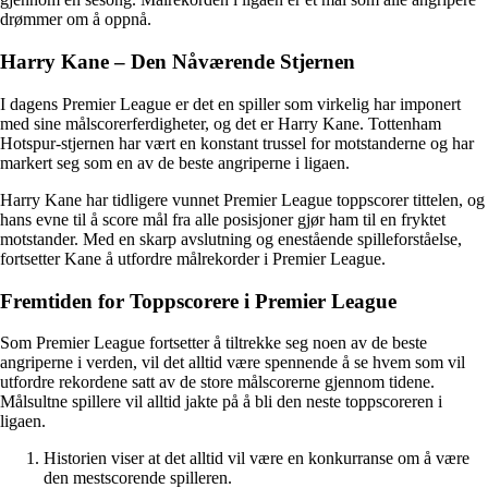
drømmer om å oppnå.
Harry Kane – Den Nåværende Stjernen
I dagens Premier League er det en spiller som virkelig har imponert
med sine målscorerferdigheter, og det er Harry Kane. Tottenham
Hotspur-stjernen har vært en konstant trussel for motstanderne og har
markert seg som en av de beste angriperne i ligaen.
Harry Kane har tidligere vunnet Premier League toppscorer tittelen, og
hans evne til å score mål fra alle posisjoner gjør ham til en fryktet
motstander. Med en skarp avslutning og enestående spilleforståelse,
fortsetter Kane å utfordre målrekorder i Premier League.
Fremtiden for Toppscorere i Premier League
Som Premier League fortsetter å tiltrekke seg noen av de beste
angriperne i verden, vil det alltid være spennende å se hvem som vil
utfordre rekordene satt av de store målscorerne gjennom tidene.
Målsultne spillere vil alltid jakte på å bli den neste toppscoreren i
ligaen.
Historien viser at det alltid vil være en konkurranse om å være
den mestscorende spilleren.