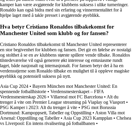
kamper kan være avgjørende for klubbens suksess i ulike turneringer.
Ronaldo kan også bidra med sin erfaring og vinnermentalitet for å
hjelpe laget med å takle presset i avgjørende øyeblikk.
Hva betyr Cristiano Ronaldos tilbakekomst for
Manchester United som klubb og for fansen?
Cristiano Ronaldos tilbakekomst til Manchester United representerer
en stor begivenhet for klubben og fansen. Det gir en følelse av nostalgi
og stolthet å se en av klubbens største spillere vende tilbake. Ronaldos
tilstedeværelse vil også generere økt interesse og entusiasme rundt
laget, både nasjonalt og internasjonalt. For fansen betyr det å ha en
verdensstjerne som Ronaldo tilbake en mulighet til å oppleve magiske
øyeblikk og potensiell suksess på nytt.
Asia Cup 2024
•
Bayern München mot Manchester United: En
spennende fotballhistorie
•
Verdensmesterskapet – FIFA
Verdensmesterskap 2026
•
Villarreal mot FC Barcelona
•
Alt du
trenger å vite om Premier League streaming på Viaplay og Viasport
•
PSG Kamper i 2023: Alt du trenger å vite
•
PSG mot Borussia
Dortmund: Kampoppsett, Tabeller og Oppstilling
•
Aston Villa mot
Arsenal: Oppstilling og Tabeller
•
Asia Cup 2023 Kampplan
•
Chelsea
vs Liverpool: En intens rivalisering på fotballbanen
•