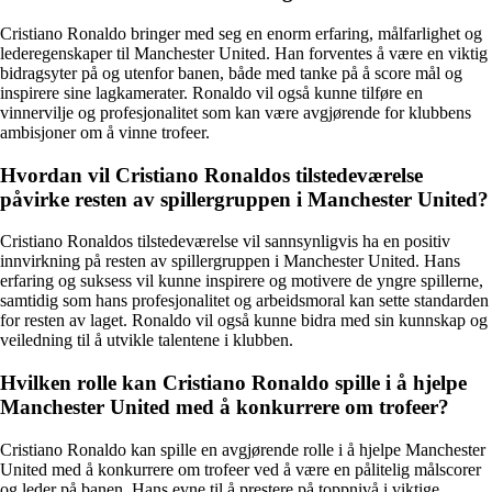
Cristiano Ronaldo bringer med seg en enorm erfaring, målfarlighet og
lederegenskaper til Manchester United. Han forventes å være en viktig
bidragsyter på og utenfor banen, både med tanke på å score mål og
inspirere sine lagkamerater. Ronaldo vil også kunne tilføre en
vinnervilje og profesjonalitet som kan være avgjørende for klubbens
ambisjoner om å vinne trofeer.
Hvordan vil Cristiano Ronaldos tilstedeværelse
påvirke resten av spillergruppen i Manchester United?
Cristiano Ronaldos tilstedeværelse vil sannsynligvis ha en positiv
innvirkning på resten av spillergruppen i Manchester United. Hans
erfaring og suksess vil kunne inspirere og motivere de yngre spillerne,
samtidig som hans profesjonalitet og arbeidsmoral kan sette standarden
for resten av laget. Ronaldo vil også kunne bidra med sin kunnskap og
veiledning til å utvikle talentene i klubben.
Hvilken rolle kan Cristiano Ronaldo spille i å hjelpe
Manchester United med å konkurrere om trofeer?
Cristiano Ronaldo kan spille en avgjørende rolle i å hjelpe Manchester
United med å konkurrere om trofeer ved å være en pålitelig målscorer
og leder på banen. Hans evne til å prestere på toppnivå i viktige