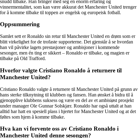
snudd tilbake. Han bringer med seg en enorm erfaring og
vinnermentalitet, som kan være akkurat det Manchester United trenger
for å komme tilbake til toppen av engelsk og europeisk fotball.
Oppsummering
Samlet sett er Ronaldo sin retur til Manchester United en drøm som er
blitt virkelighet for de trofaste supporterne. Det gjenstår å se hvordan
han vil påvirke lagets prestasjoner og ambisjoner i kommende
sesonger, men én ting er sikkert – Ronaldo er tilbake, og magien er
tilbake på Old Trafford.
Hvorfor valgte Cristiano Ronaldo å returnere til
Manchester United?
Cristiano Ronaldo valgte å returnere til Manchester United på grunn av
hans sterke tilknytning til klubben og fansen. Han ønsket å bidra til å
gjenopplive klubbens suksess og være en del av et ambisiøst prosjekt
under manager Ole Gunnar Solskjær. Ronaldo har også uttalt at han
alltid har hatt en spesiell plass i hjertet for Manchester United og at det
føltes som hjem å komme tilbake.
Hva kan vi forvente oss av Cristiano Ronaldo i
Manchester United denne sesongen?