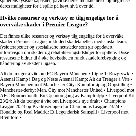
spillerens fysiske kapasitet, påvirke deres mentale helse og begrense
deres muligheter for å spille på høyt nivå over tid.
Hvilke ressurser og verktøy er tilgjengelige for å
overvåke skader i Premier League?
Det finnes ulike ressurser og verktøy tilgjengelige for å overvåke
skader i Premier League, inkludert skadetabeller, medisinske team,
fysioterapeuter og spesialiserte nettsteder som gir oppdatert
informasjon om skader og rehabiliteringstidslinjer for spillere. Disse
ressursene bidrar til å øke bevisstheten rundt skadeforebygging og
håndtering av skader i ligaen.
Alt du trenger å vite om FC Bayern München
•
Ligue 1: Rozgrywki
•
Arsenal Kamp i Dag og Neste Arsenal Kamp: Alt du Trenger å Vite
•
Bayern München mot Manchester City: Kampforløp og Oppstilling
•
Manchester-derby: Man. City mot Manchester United
•
Liverpool mot
AFC Bournemouth: En Gjennomgang av Kampforløp
•
Liverpool Kit
23/24: Alt du trenger å vite om Liverpools nye drakt
•
Champions
League 2023 og Kvalifiseringen for Champions League 23/24
•
Ronaldo og Real Madrid: Et Legendarisk Samspill
•
Liverpool mot
Brentford
•