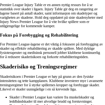
Premier League Injury Table er en annen nyttig ressurs for å se
statistikk over skader i ligaen. Injury Table gir deg en rangering av
lagene basert på antall skader, samt informasjon om skadetyper og
varigheten av skadene. Hold deg oppdatert på siste skadenyheter med
Injury News Premier League for å vite hvilke spillere som er
utilgjengelige for kommende kamper.
Fokus på Forebygging og Rehabilitering
For Premier League-lagene er det viktig å fokusere på forebygging av
skader og effektiv rehabilitering av skadde spillere. Med dyktige
fysioterapeuter og medisinsk personell jobber klubbene kontinuerlig
for å redusere skaderisikoen og forkorte rehabiliteringstiden.
Skaderisiko og Treningsregimer
Skaderisikoen i Premier League er høy på grunn av den fysiske
intensiteten og tette kampplanen. Klubbene investerer mye i avanserte
treningsregimer for å styrke spillernes kropper og forebygge skader.
Likevel er skader uunngåelige i en så krevende liga.
Skader i Premier League kan variere fra muskelskader og
leddbåndskader til mer alvorlige brudd og forstuvninger.