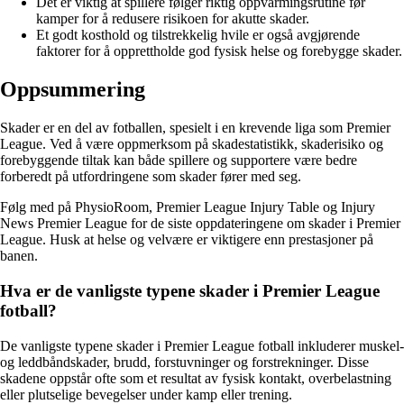
Det er viktig at spillere følger riktig oppvarmingsrutine før
kamper for å redusere risikoen for akutte skader.
Et godt kosthold og tilstrekkelig hvile er også avgjørende
faktorer for å opprettholde god fysisk helse og forebygge skader.
Oppsummering
Skader er en del av fotballen, spesielt i en krevende liga som Premier
League. Ved å være oppmerksom på skadestatistikk, skaderisiko og
forebyggende tiltak kan både spillere og supportere være bedre
forberedt på utfordringene som skader fører med seg.
Følg med på PhysioRoom, Premier League Injury Table og Injury
News Premier League for de siste oppdateringene om skader i Premier
League. Husk at helse og velvære er viktigere enn prestasjoner på
banen.
Hva er de vanligste typene skader i Premier League
fotball?
De vanligste typene skader i Premier League fotball inkluderer muskel-
og leddbåndskader, brudd, forstuvninger og forstrekninger. Disse
skadene oppstår ofte som et resultat av fysisk kontakt, overbelastning
eller plutselige bevegelser under kamp eller trening.