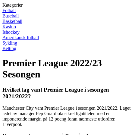
Kategorier
Fotball
Baseball
Basketball
Kasino
Ishockey
Amerikansk fotball
Sykling
Betting
Premier League 2022/23
Sesongen
Hvilket lag vant Premier League i sesongen
2021/2022?
Manchester City vant Premier League i sesongen 2021/2022. Laget
ledet av manager Pep Guardiola sikret ligatittelen med en
imponerende margin på 12 poeng foran nærmeste utfordrer,
Liverpool.