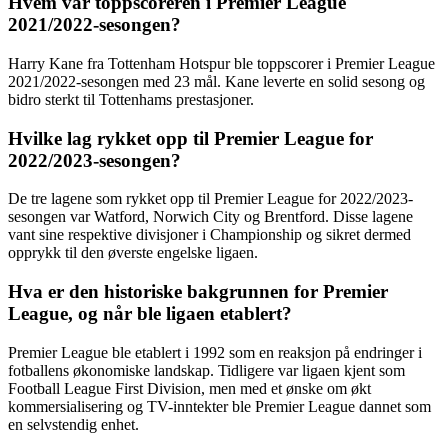
Hvem var toppscoreren i Premier League
2021/2022-sesongen?
Harry Kane fra Tottenham Hotspur ble toppscorer i Premier League
2021/2022-sesongen med 23 mål. Kane leverte en solid sesong og
bidro sterkt til Tottenhams prestasjoner.
Hvilke lag rykket opp til Premier League for
2022/2023-sesongen?
De tre lagene som rykket opp til Premier League for 2022/2023-
sesongen var Watford, Norwich City og Brentford. Disse lagene
vant sine respektive divisjoner i Championship og sikret dermed
opprykk til den øverste engelske ligaen.
Hva er den historiske bakgrunnen for Premier
League, og når ble ligaen etablert?
Premier League ble etablert i 1992 som en reaksjon på endringer i
fotballens økonomiske landskap. Tidligere var ligaen kjent som
Football League First Division, men med et ønske om økt
kommersialisering og TV-inntekter ble Premier League dannet som
en selvstendig enhet.