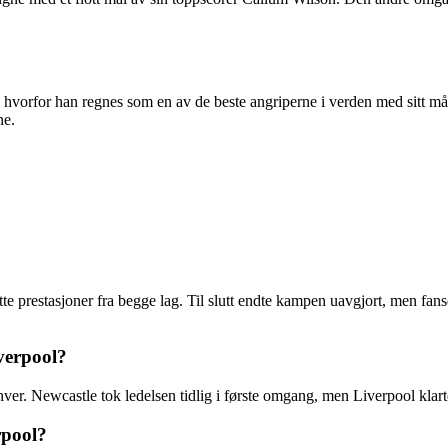
 hvorfor han regnes som en av de beste angriperne i verden med sitt mål
ne.
prestasjoner fra begge lag. Til slutt endte kampen uavgjort, men fansen
verpool?
ver. Newcastle tok ledelsen tidlig i første omgang, men Liverpool klart
rpool?