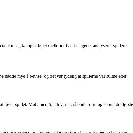
tar for seg kampforløpet mellom disse to lagene, analyserer spilleres
adde mye å bevise, og det var tydelig at spillerne var sultne etter
oll over spillet. Mohamed Salah var i strålende form og scoret det første
gen var preget av høy intensitet og store sjanser fra begge lag, men