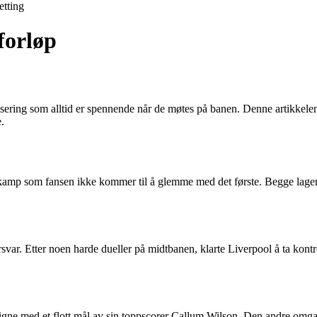
etting
forløp
isering som alltid er spennende når de møtes på banen. Denne artikkelen 
.
mp som fansen ikke kommer til å glemme med det første. Begge lagene h
rsvar. Etter noen harde dueller på midtbanen, klarte Liverpool å ta kontr
igne med et flott mål av sin toppscorer Callum Wilson. Den andre omgan