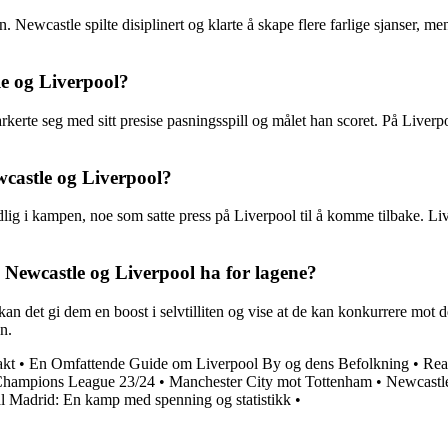
Newcastle spilte disiplinert og klarte å skape flere farlige sjanser, m
le og Liverpool?
erte seg med sitt presise pasningsspill og målet han scoret. På Liverpo
castle og Liverpool?
ig i kampen, noe som satte press på Liverpool til å komme tilbake. Liver
Newcastle og Liverpool ha for lagene?
n det gi dem en boost i selvtilliten og vise at de kan konkurrere mot d
n.
akt
•
En Omfattende Guide om Liverpool By og dens Befolkning
•
Rea
 Champions League 23/24
•
Manchester City mot Tottenham
•
Newcastle
 Madrid: En kamp med spenning og statistikk
•