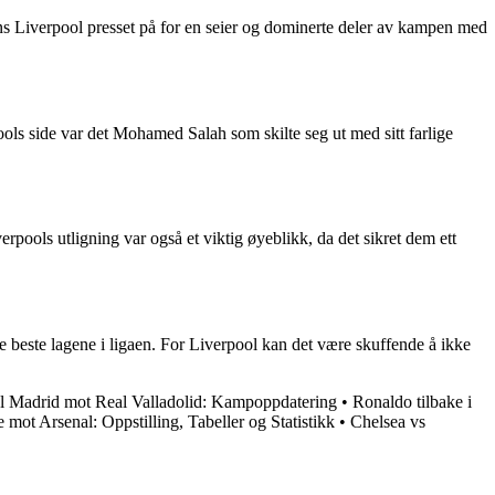
ens Liverpool presset på for en seier og dominerte deler av kampen med
ols side var det Mohamed Salah som skilte seg ut med sitt farlige
pools utligning var også et viktig øyeblikk, da det sikret dem ett
e beste lagene i ligaen. For Liverpool kan det være skuffende å ikke
l Madrid mot Real Valladolid: Kampoppdatering
•
Ronaldo tilbake i
 mot Arsenal: Oppstilling, Tabeller og Statistikk
•
Chelsea vs