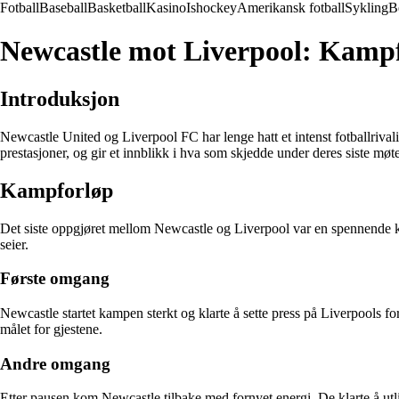
Fotball
Baseball
Basketball
Kasino
Ishockey
Amerikansk fotball
Sykling
B
Newcastle mot Liverpool: Kamp
Introduksjon
Newcastle United og Liverpool FC har lenge hatt et intenst fotballrival
prestasjoner, og gir et innblikk i hva som skjedde under deres siste møte
Kampforløp
Det siste oppgjøret mellom Newcastle og Liverpool var en spennende ka
seier.
Første omgang
Newcastle startet kampen sterkt og klarte å sette press på Liverpools fo
målet for gjestene.
Andre omgang
Etter pausen kom Newcastle tilbake med fornyet energi. De klarte å utl