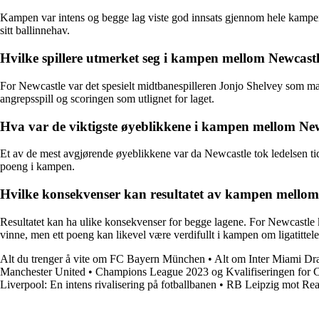
Kampen var intens og begge lag viste god innsats gjennom hele kampen. 
sitt ballinnehav.
Hvilke spillere utmerket seg i kampen mellom Newcast
For Newcastle var det spesielt midtbanespilleren Jonjo Shelvey som mark
angrepsspill og scoringen som utlignet for laget.
Hva var de viktigste øyeblikkene i kampen mellom New
Et av de mest avgjørende øyeblikkene var da Newcastle tok ledelsen tidl
poeng i kampen.
Hvilke konsekvenser kan resultatet av kampen mellom 
Resultatet kan ha ulike konsekvenser for begge lagene. For Newcastle ka
vinne, men ett poeng kan likevel være verdifullt i kampen om ligatittele
Alt du trenger å vite om FC Bayern München
•
Alt om Inter Miami Dr
Manchester United
•
Champions League 2023 og Kvalifiseringen for
Liverpool: En intens rivalisering på fotballbanen
•
RB Leipzig mot Real