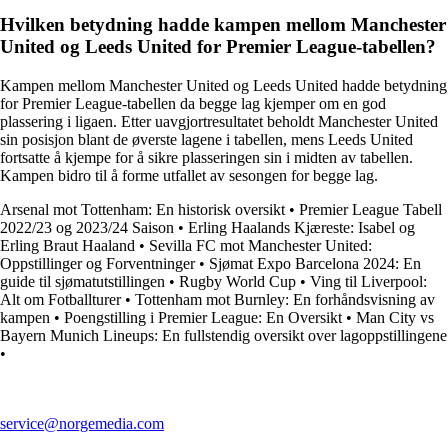
Hvilken betydning hadde kampen mellom Manchester
United og Leeds United for Premier League-tabellen?
Kampen mellom Manchester United og Leeds United hadde betydning
for Premier League-tabellen da begge lag kjemper om en god
plassering i ligaen. Etter uavgjortresultatet beholdt Manchester United
sin posisjon blant de øverste lagene i tabellen, mens Leeds United
fortsatte å kjempe for å sikre plasseringen sin i midten av tabellen.
Kampen bidro til å forme utfallet av sesongen for begge lag.
Arsenal mot Tottenham: En historisk oversikt
•
Premier League Tabell
2022/23 og 2023/24 Saison
•
Erling Haalands Kjæreste: Isabel og
Erling Braut Haaland
•
Sevilla FC mot Manchester United:
Oppstillinger og Forventninger
•
Sjømat Expo Barcelona 2024: En
guide til sjømatutstillingen
•
Rugby World Cup
•
Ving til Liverpool:
Alt om Fotballturer
•
Tottenham mot Burnley: En forhåndsvisning av
kampen
•
Poengstilling i Premier League: En Oversikt
•
Man City vs
Bayern Munich Lineups: En fullstendig oversikt over lagoppstillingene
•
service@norgemedia.com