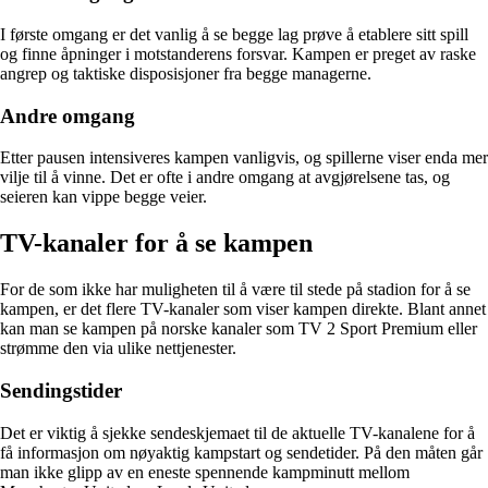
I første omgang er det vanlig å se begge lag prøve å etablere sitt spill
og finne åpninger i motstanderens forsvar. Kampen er preget av raske
angrep og taktiske disposisjoner fra begge managerne.
Andre omgang
Etter pausen intensiveres kampen vanligvis, og spillerne viser enda mer
vilje til å vinne. Det er ofte i andre omgang at avgjørelsene tas, og
seieren kan vippe begge veier.
TV-kanaler for å se kampen
For de som ikke har muligheten til å være til stede på stadion for å se
kampen, er det flere TV-kanaler som viser kampen direkte. Blant annet
kan man se kampen på norske kanaler som TV 2 Sport Premium eller
strømme den via ulike nettjenester.
Sendingstider
Det er viktig å sjekke sendeskjemaet til de aktuelle TV-kanalene for å
få informasjon om nøyaktig kampstart og sendetider. På den måten går
man ikke glipp av en eneste spennende kampminutt mellom