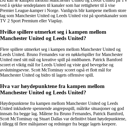
Du kan se kampen mellom Manchester United og Leeds United på TV
ved å sjekke sendeplanen til kanaler som har rettigheter til å vise
Premier League-kamper i Norge. Vanligvis blir kampene mellom store
lag som Manchester United og Leeds United vist på sportskanaler som
TV 2 Sport Premium eller Viaplay.
Hvilke spillere utmerket seg i kampen mellom
Manchester United og Leeds United?
Flere spillere utmerket seg i kampen mellom Manchester United og
Leeds United. Bruno Fernandes var en nøkkelspiller for Manchester
United med sitt mål og kreative spill på midtbanen. Patrick Bamford
scoret et viktig mål for Leeds United og viste god bevegelse og
avslutningsevne. Scott McTominay scoret også et flott mål for
Manchester United og bidro til lagets offensive spill.
Hva var høydepunktene fra kampen mellom
Manchester United og Leeds United?
Høydepunktene fra kampen mellom Manchester United og Leeds
United inkluderte spennende angrepsspill, målrike situasjoner og god
innsats fra begge lag. Målene fra Bruno Fernandes, Patrick Bamford,
Scott McTominay og Stuart Dallas var definitivt blant høydepunktene,
i tillegg til flere målsjanser og redninger fra begge lagets keepere.