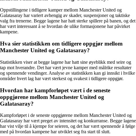
Oppstillingene i tidligere kamper mellom Manchester United og
Galatasaray har variert avhengig av skader, suspensjoner og taktiske
valg fra trenerne. Begge lagene har hatt sterke spillere på banen, og det
har vært interessant å se hvordan de ulike formasjonene har påvirket
kampene.
Hva sier statistikken om tidligere oppgjør mellom
Manchester United og Galatasaray?
Statistikken viser at begge lagene har hatt sine øyeblikk med seire og
tap mot hverandre. Det har vært jevne kamper med målrike resultater
og spennende vendinger. Analyse av statistikken kan gi innsikt i hvilke
områder hvert lag har vært sterkest og svakest i tidligere oppgjør.
Hvordan har kampforløpet vært i de seneste
oppgjørene mellom Manchester United og
Galatasaray?
Kampforløpet i de seneste oppgjørene mellom Manchester United og
Galatasaray har vært preget av intensitet og konkurranse. Begge lagene
har vist vilje til å kjempe for seieren, og det har vært spennende å følge
med på hvordan kampene har utviklet seg fra start til slutt.