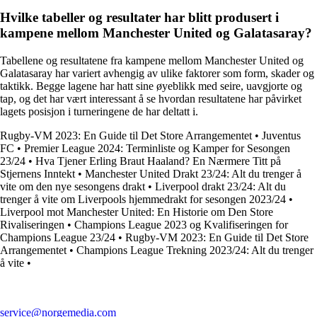
Hvilke tabeller og resultater har blitt produsert i
kampene mellom Manchester United og Galatasaray?
Tabellene og resultatene fra kampene mellom Manchester United og
Galatasaray har variert avhengig av ulike faktorer som form, skader og
taktikk. Begge lagene har hatt sine øyeblikk med seire, uavgjorte og
tap, og det har vært interessant å se hvordan resultatene har påvirket
lagets posisjon i turneringene de har deltatt i.
Rugby-VM 2023: En Guide til Det Store Arrangementet
•
Juventus
FC
•
Premier League 2024: Terminliste og Kamper for Sesongen
23/24
•
Hva Tjener Erling Braut Haaland? En Nærmere Titt på
Stjernens Inntekt
•
Manchester United Drakt 23/24: Alt du trenger å
vite om den nye sesongens drakt
•
Liverpool drakt 23/24: Alt du
trenger å vite om Liverpools hjemmedrakt for sesongen 2023/24
•
Liverpool mot Manchester United: En Historie om Den Store
Rivaliseringen
•
Champions League 2023 og Kvalifiseringen for
Champions League 23/24
•
Rugby-VM 2023: En Guide til Det Store
Arrangementet
•
Champions League Trekning 2023/24: Alt du trenger
å vite
•
service@norgemedia.com