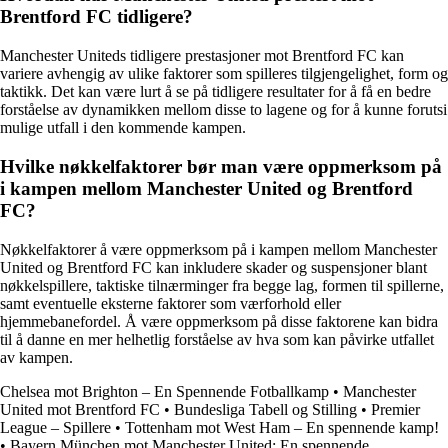
Brentford FC tidligere?
Manchester Uniteds tidligere prestasjoner mot Brentford FC kan
variere avhengig av ulike faktorer som spilleres tilgjengelighet, form og
taktikk. Det kan være lurt å se på tidligere resultater for å få en bedre
forståelse av dynamikken mellom disse to lagene og for å kunne forutsi
mulige utfall i den kommende kampen.
Hvilke nøkkelfaktorer bør man være oppmerksom på
i kampen mellom Manchester United og Brentford
FC?
Nøkkelfaktorer å være oppmerksom på i kampen mellom Manchester
United og Brentford FC kan inkludere skader og suspensjoner blant
nøkkelspillere, taktiske tilnærminger fra begge lag, formen til spillerne,
samt eventuelle eksterne faktorer som værforhold eller
hjemmebanefordel. Å være oppmerksom på disse faktorene kan bidra
til å danne en mer helhetlig forståelse av hva som kan påvirke utfallet
av kampen.
Chelsea mot Brighton – En Spennende Fotballkamp
•
Manchester
United mot Brentford FC
•
Bundesliga Tabell og Stilling
•
Premier
League – Spillere
•
Tottenham mot West Ham – En spennende kamp!
•
Bayern München mot Manchester United: En spennende