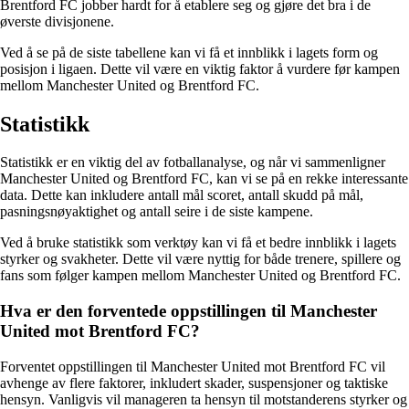
Brentford FC jobber hardt for å etablere seg og gjøre det bra i de
øverste divisjonene.
Ved å se på de siste tabellene kan vi få et innblikk i lagets form og
posisjon i ligaen. Dette vil være en viktig faktor å vurdere før kampen
mellom Manchester United og Brentford FC.
Statistikk
Statistikk er en viktig del av fotballanalyse, og når vi sammenligner
Manchester United og Brentford FC, kan vi se på en rekke interessante
data. Dette kan inkludere antall mål scoret, antall skudd på mål,
pasningsnøyaktighet og antall seire i de siste kampene.
Ved å bruke statistikk som verktøy kan vi få et bedre innblikk i lagets
styrker og svakheter. Dette vil være nyttig for både trenere, spillere og
fans som følger kampen mellom Manchester United og Brentford FC.
Hva er den forventede oppstillingen til Manchester
United mot Brentford FC?
Forventet oppstillingen til Manchester United mot Brentford FC vil
avhenge av flere faktorer, inkludert skader, suspensjoner og taktiske
hensyn. Vanligvis vil manageren ta hensyn til motstanderens styrker og