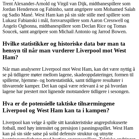
Trent Alexander-Arnold og Virgil van Dijk, midtbanespillere som
Jordan Henderson og Fabinho, samt angripere som Mohamed Salah
og Sadio Mané. West Ham kan på sin side stille med spillere som
Lukasz Fabianski i mål, forsvarsspillere som Aaron Cresswell og
Angelo Ogbonna, midtbanespillere som Declan Rice og Tomas
Soucek, samt angripere som Michail Antonio og Jarrod Bowen.
Hvilke statistikker og historiske data bør man ta
hensyn til når man vurderer Liverpool mot West
Ham?
Når man analyserer Liverpool mot West Ham, kan det være nyttig å
se på tidligere møter mellom lagene, skadeoppdateringer, formen til
spillerne, hjemme- og bortestatistikk, samt tidligere resultater i
tilsvarende kamper. Det kan også være relevant å se på hvordan
lagene har prestert mot lignende motstandere tidligere i sesongen.
Hva er de potensielle taktiske tilnærmingene
Liverpool og West Ham kan ta i kampen?
Liverpool kan velge å spille sitt karakteristiske angrepsfokuserte
fotball, med høy intensitet og presisjon i pasningsspillet. West Ham
kan på sin side satse på solid defensiv struktur og utnytte