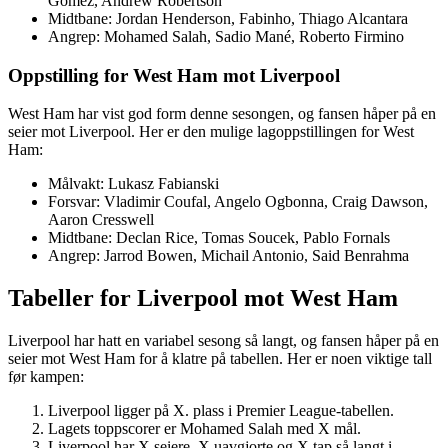
Gomez, Andrew Robertson
Midtbane: Jordan Henderson, Fabinho, Thiago Alcantara
Angrep: Mohamed Salah, Sadio Mané, Roberto Firmino
Oppstilling for West Ham mot Liverpool
West Ham har vist god form denne sesongen, og fansen håper på en
seier mot Liverpool. Her er den mulige lagoppstillingen for West
Ham:
Målvakt: Lukasz Fabianski
Forsvar: Vladimir Coufal, Angelo Ogbonna, Craig Dawson,
Aaron Cresswell
Midtbane: Declan Rice, Tomas Soucek, Pablo Fornals
Angrep: Jarrod Bowen, Michail Antonio, Said Benrahma
Tabeller for Liverpool mot West Ham
Liverpool har hatt en variabel sesong så langt, og fansen håper på en
seier mot West Ham for å klatre på tabellen. Her er noen viktige tall
før kampen:
Liverpool ligger på X. plass i Premier League-tabellen.
Lagets toppscorer er Mohamed Salah med X mål.
Liverpool har X seiere, X uavgjorte og X tap så langt i