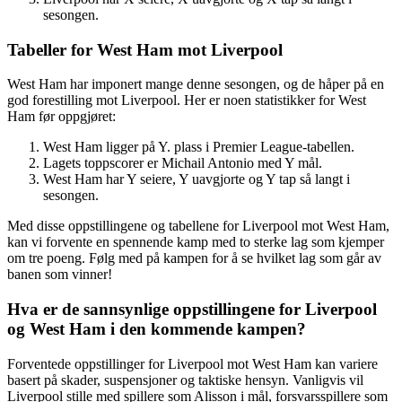
sesongen.
Tabeller for West Ham mot Liverpool
West Ham har imponert mange denne sesongen, og de håper på en
god forestilling mot Liverpool. Her er noen statistikker for West
Ham før oppgjøret:
West Ham ligger på Y. plass i Premier League-tabellen.
Lagets toppscorer er Michail Antonio med Y mål.
West Ham har Y seiere, Y uavgjorte og Y tap så langt i
sesongen.
Med disse oppstillingene og tabellene for Liverpool mot West Ham,
kan vi forvente en spennende kamp med to sterke lag som kjemper
om tre poeng. Følg med på kampen for å se hvilket lag som går av
banen som vinner!
Hva er de sannsynlige oppstillingene for Liverpool
og West Ham i den kommende kampen?
Forventede oppstillinger for Liverpool mot West Ham kan variere
basert på skader, suspensjoner og taktiske hensyn. Vanligvis vil
Liverpool stille med spillere som Alisson i mål, forsvarsspillere som