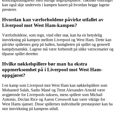
kontringsmuligheter med hurtige angrepsspillere. Taktiske endringer
kan også skje underveis i kampen basert på hvordan begge lagene
presterer.
Hvordan kan værforholdene påvirke utfallet av
Liverpool mot West Ham-kampen?
Værforholdene, som regn, vind eller snø, kan ha en betydelig
innvirkning på kampen mellom Liverpool og West Ham. Dette kan
påvirke spillernes grep på ballen, hastigheten på spillet og generell
kampdynamikk. Lagene må være forberedt på ulike værscenarier og
tilpasse spillet deretter.
Hvilke nøkkelspillere bør man ha ekstra
oppmerksomhet på i Liverpool mot West Ham-
oppgjøret?
I en kamp som Liverpool mot West Ham kan nøkkelspillere som
Mohamed Salah, Sadio Mané og Trent Alexander-Arnold være
avgjørende for Liverpools suksess, mens spillere som Michail
Antonio, Declan Rice og Aaron Cresswell kan være viktige for
West Hams sjanser. Disse spillernes individuelle prestasjoner kan ha
stor innvirkning på kampens utfall.