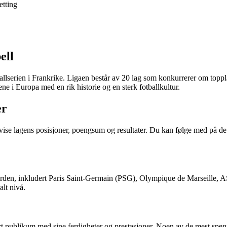
etting
ell
ballserien i Frankrike. Ligaen består av 20 lag som konkurrerer om toppl
ne i Europa med en rik historie og en sterk fotballkultur.
er
ise lagens posisjoner, poengsum og resultater. Du kan følge med på de si
 verden, inkludert Paris Saint-Germain (PSG), Olympique de Marseille, A
alt nivå.
rt publikum med sine ferdigheter og prestasjoner. Noen av de mest spenn