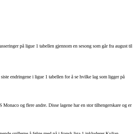
asseringer på ligue 1 tabellen gjennom en sesong som går fra august til
ste endringene i ligue 1 tabellen for å se hvilke lag som ligger på
S Monaco og flere andre. Disse lagene har en stor tilhengerskare og er
ende spillerne å følge med på i fransk liga 1 inkluderer Kylian