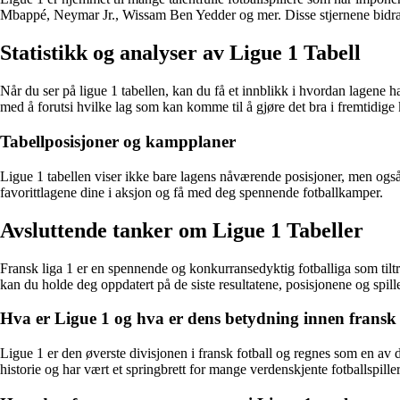
Mbappé, Neymar Jr., Wissam Ben Yedder og mer. Disse stjernene bidrar
Statistikk og analyser av Ligue 1 Tabell
Når du ser på ligue 1 tabellen, kan du få et innblikk i hvordan lagene ha
med å forutsi hvilke lag som kan komme til å gjøre det bra i fremtidige
Tabellposisjoner og kampplaner
Ligue 1 tabellen viser ikke bare lagens nåværende posisjoner, men ogs
favorittlagene dine i aksjon og få med deg spennende fotballkamper.
Avsluttende tanker om Ligue 1 Tabeller
Fransk liga 1 er en spennende og konkurransedyktig fotballiga som tiltre
kan du holde deg oppdatert på de siste resultatene, posisjonene og spille
Hva er Ligue 1 og hva er dens betydning innen fransk 
Ligue 1 er den øverste divisjonen i fransk fotball og regnes som en av d
historie og har vært et springbrett for mange verdenskjente fotballspiller