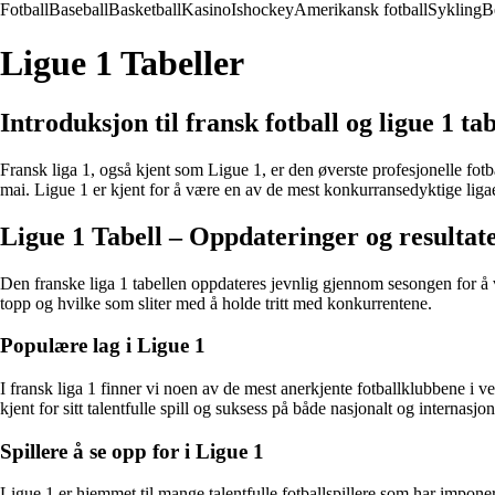
Fotball
Baseball
Basketball
Kasino
Ishockey
Amerikansk fotball
Sykling
B
Ligue 1 Tabeller
Introduksjon til fransk fotball og ligue 1 tab
Fransk liga 1, også kjent som Ligue 1, er den øverste profesjonelle fot
mai. Ligue 1 er kjent for å være en av de mest konkurransedyktige ligae
Ligue 1 Tabell – Oppdateringer og resultat
Den franske liga 1 tabellen oppdateres jevnlig gjennom sesongen for å v
topp og hvilke som sliter med å holde tritt med konkurrentene.
Populære lag i Ligue 1
I fransk liga 1 finner vi noen av de mest anerkjente fotballklubbene i
kjent for sitt talentfulle spill og suksess på både nasjonalt og internasjon
Spillere å se opp for i Ligue 1
Ligue 1 er hjemmet til mange talentfulle fotballspillere som har impone