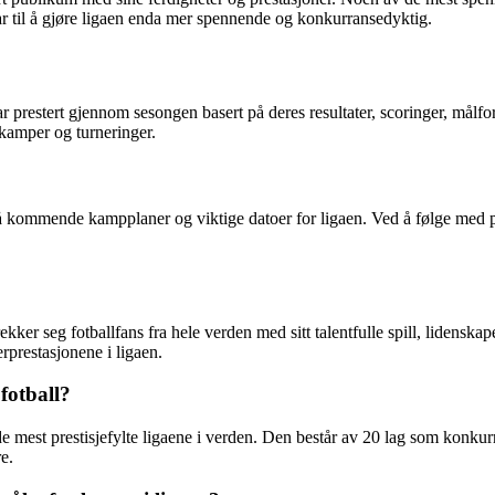
 til å gjøre ligaen enda mer spennende og konkurransedyktig.
r prestert gjennom sesongen basert på deres resultater, scoringer, målfor
 kamper og turneringer.
å kommende kampplaner og viktige datoer for ligaen. Ved å følge med p
kker seg fotballfans fra hele verden med sitt talentfulle spill, lidensk
rprestasjonene i ligaen.
fotball?
e mest prestisjefylte ligaene i verden. Den består av 20 lag som konkurre
e.