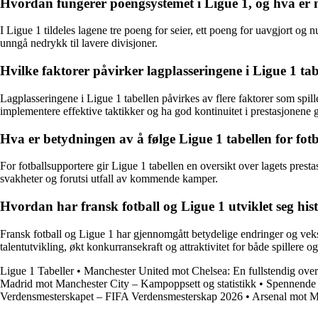
Hvordan fungerer poengsystemet i Ligue 1, og hva er må
I Ligue 1 tildeles lagene tre poeng for seier, ett poeng for uavgjort og n
unngå nedrykk til lavere divisjoner.
Hvilke faktorer påvirker lagplasseringene i Ligue 1 ta
Lagplasseringene i Ligue 1 tabellen påvirkes av flere faktorer som spille
implementere effektive taktikker og ha god kontinuitet i prestasjonene
Hva er betydningen av å følge Ligue 1 tabellen for fot
For fotballsupportere gir Ligue 1 tabellen en oversikt over lagets presta
svakheter og forutsi utfall av kommende kamper.
Hvordan har fransk fotball og Ligue 1 utviklet seg histo
Fransk fotball og Ligue 1 har gjennomgått betydelige endringer og vekst
talentutvikling, økt konkurransekraft og attraktivitet for både spillere og
Ligue 1 Tabeller
•
Manchester United mot Chelsea: En fullstendig over
Madrid mot Manchester City – Kampoppsett og statistikk
•
Spennende 
Verdensmesterskapet – FIFA Verdensmesterskap 2026
•
Arsenal mot M