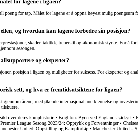
let for lagene i ligaen?
ull poeng for tap. Målet for lagene er å oppnå høyest mulig poengsum for å
bellen, og hvordan kan lagene forbedre sin posisjon?
rprestasjoner, skader, taktikk, trenerstil og økonomisk styrke. For å for
 gjennom sesongen.
ballsupportere og eksperter?
sjoner, posisjon i ligaen og muligheter for suksess. For eksperter og anal
risk sett, og hva er fremtidsutsiktene for ligaen?
 gjennom årene, med økende internasjonal anerkjennelse og investeringer
 tilskuere.
sikt over deres kamphistorie
•
Brighton: Byen ved Englands sørkyst
•
H
Premier League Sesong 2023/24: Opprykk og Forventninger
•
Chelsea
anchester United: Oppstilling og Kampforløp
•
Manchester United – Si