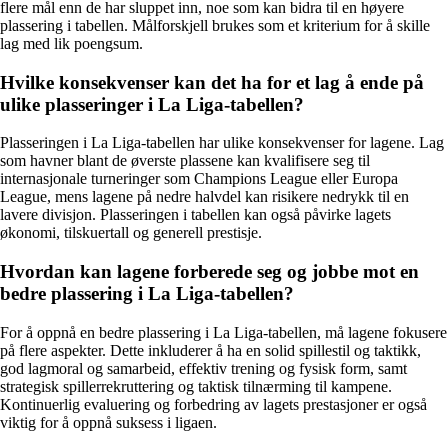
flere mål enn de har sluppet inn, noe som kan bidra til en høyere
plassering i tabellen. Målforskjell brukes som et kriterium for å skille
lag med lik poengsum.
Hvilke konsekvenser kan det ha for et lag å ende på
ulike plasseringer i La Liga-tabellen?
Plasseringen i La Liga-tabellen har ulike konsekvenser for lagene. Lag
som havner blant de øverste plassene kan kvalifisere seg til
internasjonale turneringer som Champions League eller Europa
League, mens lagene på nedre halvdel kan risikere nedrykk til en
lavere divisjon. Plasseringen i tabellen kan også påvirke lagets
økonomi, tilskuertall og generell prestisje.
Hvordan kan lagene forberede seg og jobbe mot en
bedre plassering i La Liga-tabellen?
For å oppnå en bedre plassering i La Liga-tabellen, må lagene fokusere
på flere aspekter. Dette inkluderer å ha en solid spillestil og taktikk,
god lagmoral og samarbeid, effektiv trening og fysisk form, samt
strategisk spillerrekruttering og taktisk tilnærming til kampene.
Kontinuerlig evaluering og forbedring av lagets prestasjoner er også
viktig for å oppnå suksess i ligaen.