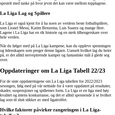
spesielt med tanke på hvor jevnt det kan være mellom topplagene.
La Liga Lag og Spillere
La Liga er også kjent for å ha noen av verdens beste fotballspillere,
som Lionel Messi, Karim Benzema, Luis Suarez og mange flere.
Lagene i La Liga har en rik historie og en sterk tilhengerskare over
hele verden.
Når du følger med på La Liga kampene, kan du oppleve spenningen
og lidenskapen som preger denne ligaen. Uansett hvilket lag du heier
på, er det alltid nervepirrende kamper og fantastiske mål å glede seg
over.
Oppdateringer om La Liga Tabell 22/23
For de siste oppdateringene om La Liga tabellen for 2022/2023
sesongen, følg med på vår nettside for å være oppdatert på resultater,
skader, suspensjoner og spillernes form. La Liga er en liga med høy
kvalitet og intens konkurranse, og det er alltid spennende å se hvilket
lag som til slutt stikker av med ligatroféet.
Hvilke faktorer påvirker rangeringen i La Liga-