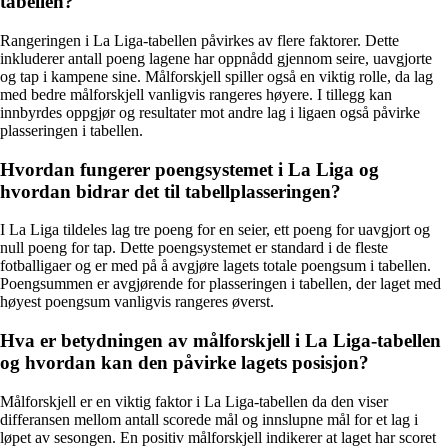
tabellen?
Rangeringen i La Liga-tabellen påvirkes av flere faktorer. Dette
inkluderer antall poeng lagene har oppnådd gjennom seire, uavgjorte
og tap i kampene sine. Målforskjell spiller også en viktig rolle, da lag
med bedre målforskjell vanligvis rangeres høyere. I tillegg kan
innbyrdes oppgjør og resultater mot andre lag i ligaen også påvirke
plasseringen i tabellen.
Hvordan fungerer poengsystemet i La Liga og
hvordan bidrar det til tabellplasseringen?
I La Liga tildeles lag tre poeng for en seier, ett poeng for uavgjort og
null poeng for tap. Dette poengsystemet er standard i de fleste
fotballigaer og er med på å avgjøre lagets totale poengsum i tabellen.
Poengsummen er avgjørende for plasseringen i tabellen, der laget med
høyest poengsum vanligvis rangeres øverst.
Hva er betydningen av målforskjell i La Liga-tabellen
og hvordan kan den påvirke lagets posisjon?
Målforskjell er en viktig faktor i La Liga-tabellen da den viser
differansen mellom antall scorede mål og innslupne mål for et lag i
løpet av sesongen. En positiv målforskjell indikerer at laget har scoret