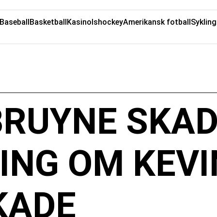
Baseball
Basketball
Kasino
Ishockey
Amerikansk fotball
Sykling
BRUYNE SKAD
ING OM KEVI
KADE