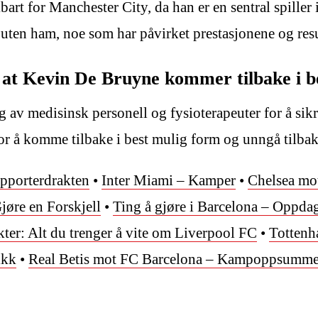
 for Manchester City, da han er en sentral spiller i l
g uten ham, noe som har påvirket prestasjonene og resu
kre at Kevin De Bruyne kommer tilbake i 
av medisinsk personell og fysioterapeuter for å sikre
or å komme tilbake i best mulig form og unngå tilbak
upporterdrakten
•
Inter Miami – Kamper
•
Chelsea mo
jøre en Forskjell
•
Ting å gjøre i Barcelona – Oppdag
ter: Alt du trenger å vite om Liverpool FC
•
Totten
ikk
•
Real Betis mot FC Barcelona – Kampoppsumme