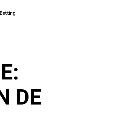
Betting
E:
N DE