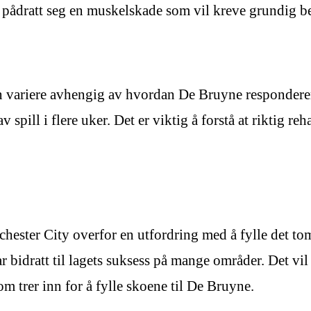
pådratt seg en muskelskade som vil kreve grundig be
n variere avhengig av hvordan De Bruyne respondere
 spill i flere uker. Det er viktig å forstå at riktig re
hester City overfor en utfordring med å fylle det to
r bidratt til lagets suksess på mange områder. Det vi
om trer inn for å fylle skoene til De Bruyne.