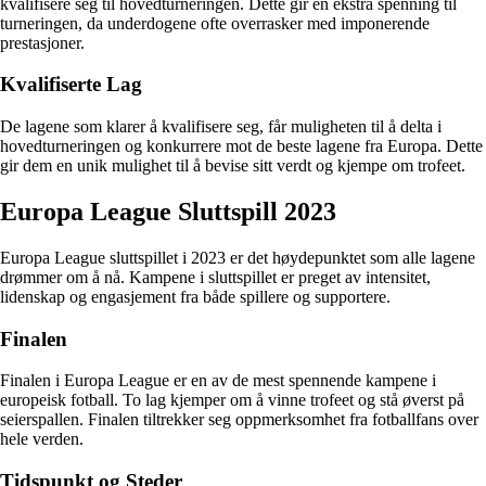
kvalifisere seg til hovedturneringen. Dette gir en ekstra spenning til
turneringen, da underdogene ofte overrasker med imponerende
prestasjoner.
Kvalifiserte Lag
De lagene som klarer å kvalifisere seg, får muligheten til å delta i
hovedturneringen og konkurrere mot de beste lagene fra Europa. Dette
gir dem en unik mulighet til å bevise sitt verdt og kjempe om trofeet.
Europa League Sluttspill 2023
Europa League sluttspillet i 2023 er det høydepunktet som alle lagene
drømmer om å nå. Kampene i sluttspillet er preget av intensitet,
lidenskap og engasjement fra både spillere og supportere.
Finalen
Finalen i Europa League er en av de mest spennende kampene i
europeisk fotball. To lag kjemper om å vinne trofeet og stå øverst på
seierspallen. Finalen tiltrekker seg oppmerksomhet fra fotballfans over
hele verden.
Tidspunkt og Steder