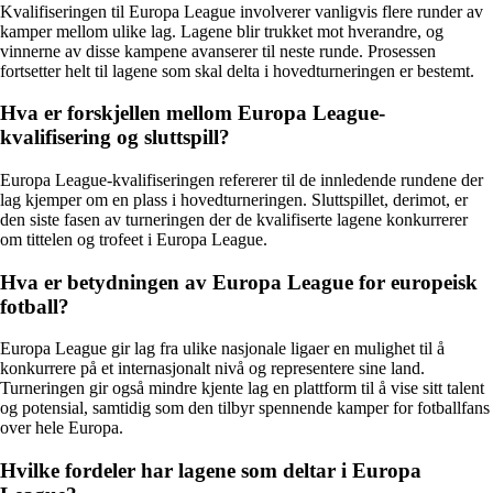
Kvalifiseringen til Europa League involverer vanligvis flere runder av
kamper mellom ulike lag. Lagene blir trukket mot hverandre, og
vinnerne av disse kampene avanserer til neste runde. Prosessen
fortsetter helt til lagene som skal delta i hovedturneringen er bestemt.
Hva er forskjellen mellom Europa League-
kvalifisering og sluttspill?
Europa League-kvalifiseringen refererer til de innledende rundene der
lag kjemper om en plass i hovedturneringen. Sluttspillet, derimot, er
den siste fasen av turneringen der de kvalifiserte lagene konkurrerer
om tittelen og trofeet i Europa League.
Hva er betydningen av Europa League for europeisk
fotball?
Europa League gir lag fra ulike nasjonale ligaer en mulighet til å
konkurrere på et internasjonalt nivå og representere sine land.
Turneringen gir også mindre kjente lag en plattform til å vise sitt talent
og potensial, samtidig som den tilbyr spennende kamper for fotballfans
over hele Europa.
Hvilke fordeler har lagene som deltar i Europa