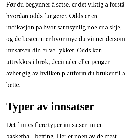
Før du begynner å satse, er det viktig å forstå
hvordan odds fungerer. Odds er en
indikasjon på hvor sannsynlig noe er å skje,
og de bestemmer hvor mye du vinner dersom
innsatsen din er vellykket. Odds kan
uttrykkes i brøk, decimaler eller penger,
avhengig av hvilken plattform du bruker til å
bette.
Typer av innsatser
Det finnes flere typer innsatser innen
basketball-betting. Her er noen av de mest