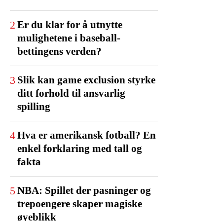
2
Er du klar for å utnytte
mulighetene i baseball-
bettingens verden?
3
Slik kan game exclusion styrke
ditt forhold til ansvarlig
spilling
4
Hva er amerikansk fotball? En
enkel forklaring med tall og
fakta
5
NBA: Spillet der pasninger og
trepoengere skaper magiske
øyeblikk