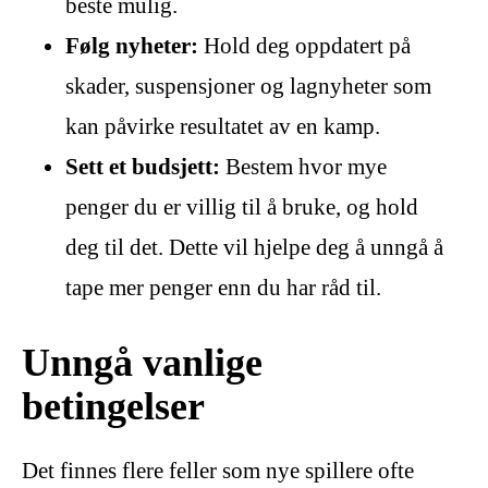
beste mulig.
Følg nyheter:
Hold deg oppdatert på
skader, suspensjoner og lagnyheter som
kan påvirke resultatet av en kamp.
Sett et budsjett:
Bestem hvor mye
penger du er villig til å bruke, og hold
deg til det. Dette vil hjelpe deg å unngå å
tape mer penger enn du har råd til.
Unngå vanlige
betingelser
Det finnes flere feller som nye spillere ofte