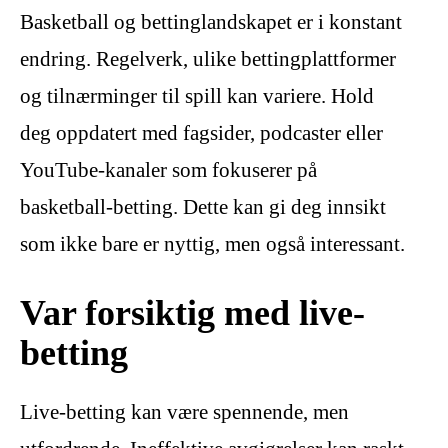
Basketball og bettinglandskapet er i konstant
endring. Regelverk, ulike bettingplattformer
og tilnærminger til spill kan variere. Hold
deg oppdatert med fagsider, podcaster eller
YouTube-kanaler som fokuserer på
basketball-betting. Dette kan gi deg innsikt
som ikke bare er nyttig, men også interessant.
Var forsiktig med live-
betting
Live-betting kan være spennende, men