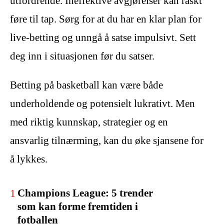
utfordrende. Ineffektive avgjørelser kan raskt
føre til tap. Sørg for at du har en klar plan for
live-betting og unngå å satse impulsivt. Sett
deg inn i situasjonen før du satser.
Betting på basketball kan være både
underholdende og potensielt lukrativt. Men
med riktig kunnskap, strategier og en
ansvarlig tilnærming, kan du øke sjansene for
å lykkes.
1
Champions League: 5 trender
som kan forme fremtiden i
fotballen