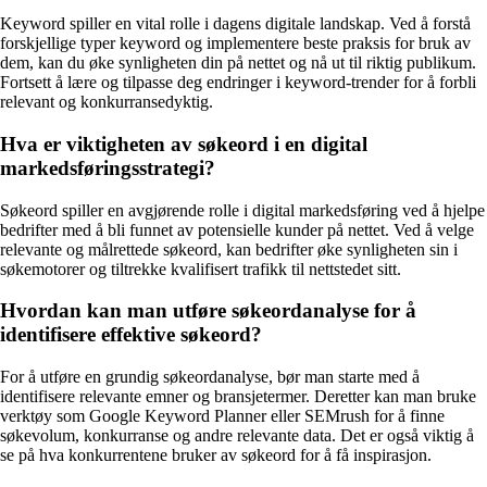
Keyword spiller en vital rolle i dagens digitale landskap. Ved å forstå
forskjellige typer keyword og implementere beste praksis for bruk av
dem, kan du øke synligheten din på nettet og nå ut til riktig publikum.
Fortsett å lære og tilpasse deg endringer i keyword-trender for å forbli
relevant og konkurransedyktig.
Hva er viktigheten av søkeord i en digital
markedsføringsstrategi?
Søkeord spiller en avgjørende rolle i digital markedsføring ved å hjelpe
bedrifter med å bli funnet av potensielle kunder på nettet. Ved å velge
relevante og målrettede søkeord, kan bedrifter øke synligheten sin i
søkemotorer og tiltrekke kvalifisert trafikk til nettstedet sitt.
Hvordan kan man utføre søkeordanalyse for å
identifisere effektive søkeord?
For å utføre en grundig søkeordanalyse, bør man starte med å
identifisere relevante emner og bransjetermer. Deretter kan man bruke
verktøy som Google Keyword Planner eller SEMrush for å finne
søkevolum, konkurranse og andre relevante data. Det er også viktig å
se på hva konkurrentene bruker av søkeord for å få inspirasjon.