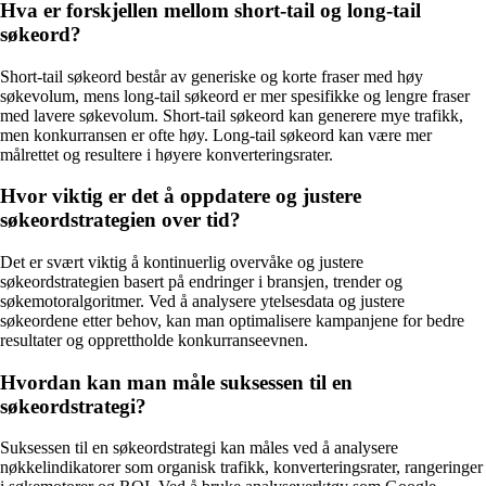
Hva er forskjellen mellom short-tail og long-tail
søkeord?
Short-tail søkeord består av generiske og korte fraser med høy
søkevolum, mens long-tail søkeord er mer spesifikke og lengre fraser
med lavere søkevolum. Short-tail søkeord kan generere mye trafikk,
men konkurransen er ofte høy. Long-tail søkeord kan være mer
målrettet og resultere i høyere konverteringsrater.
Hvor viktig er det å oppdatere og justere
søkeordstrategien over tid?
Det er svært viktig å kontinuerlig overvåke og justere
søkeordstrategien basert på endringer i bransjen, trender og
søkemotoralgoritmer. Ved å analysere ytelsesdata og justere
søkeordene etter behov, kan man optimalisere kampanjene for bedre
resultater og opprettholde konkurranseevnen.
Hvordan kan man måle suksessen til en
søkeordstrategi?
Suksessen til en søkeordstrategi kan måles ved å analysere
nøkkelindikatorer som organisk trafikk, konverteringsrater, rangeringer