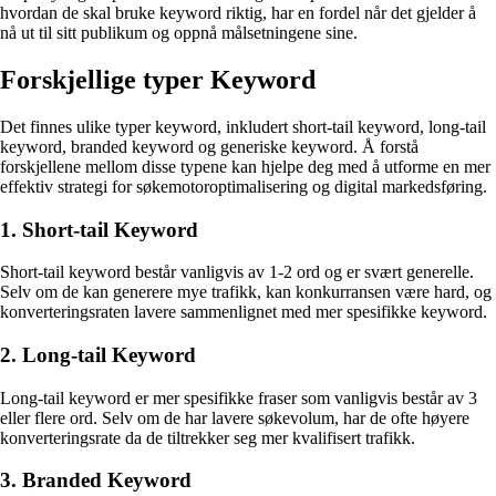
hvordan de skal bruke keyword riktig, har en fordel når det gjelder å
nå ut til sitt publikum og oppnå målsetningene sine.
Forskjellige typer Keyword
Det finnes ulike typer keyword, inkludert short-tail keyword, long-tail
keyword, branded keyword og generiske keyword. Å forstå
forskjellene mellom disse typene kan hjelpe deg med å utforme en mer
effektiv strategi for søkemotoroptimalisering og digital markedsføring.
1. Short-tail Keyword
Short-tail keyword består vanligvis av 1-2 ord og er svært generelle.
Selv om de kan generere mye trafikk, kan konkurransen være hard, og
konverteringsraten lavere sammenlignet med mer spesifikke keyword.
2. Long-tail Keyword
Long-tail keyword er mer spesifikke fraser som vanligvis består av 3
eller flere ord. Selv om de har lavere søkevolum, har de ofte høyere
konverteringsrate da de tiltrekker seg mer kvalifisert trafikk.
3. Branded Keyword