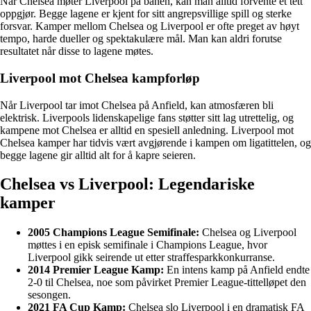
Når Chelsea møter Liverpool på banen, kan man alltid forvente et tett
oppgjør. Begge lagene er kjent for sitt angrepsvillige spill og sterke
forsvar. Kamper mellom Chelsea og Liverpool er ofte preget av høyt
tempo, harde dueller og spektakulære mål. Man kan aldri forutse
resultatet når disse to lagene møtes.
Liverpool mot Chelsea kampforløp
Når Liverpool tar imot Chelsea på Anfield, kan atmosfæren bli
elektrisk. Liverpools lidenskapelige fans støtter sitt lag utrettelig, og
kampene mot Chelsea er alltid en spesiell anledning. Liverpool mot
Chelsea kamper har tidvis vært avgjørende i kampen om ligatittelen, og
begge lagene gir alltid alt for å kapre seieren.
Chelsea vs Liverpool: Legendariske
kamper
2005 Champions League Semifinale:
Chelsea og Liverpool
møttes i en episk semifinale i Champions League, hvor
Liverpool gikk seirende ut etter straffesparkkonkurranse.
2014 Premier League Kamp:
En intens kamp på Anfield endte
2-0 til Chelsea, noe som påvirket Premier League-tittelløpet den
sesongen.
2021 FA Cup Kamp:
Chelsea slo Liverpool i en dramatisk FA