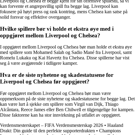
Liverpool og Chelsea er begge kjent for sin offensive spillestil, så vi
kan forvente et angrepsvillig spill fra begge lag. Liverpool kan
fokusere på høyt press og rask kontring, mens Chelsea kan satse på
solid forsvar og effektive overganger.
Hvilke spillere bør vi holde et ekstra øye med i
oppgjøret mellom Liverpool og Chelsea?
I oppgjøret mellom Liverpool og Chelsea bør man holde et ekstra øye
med spillere som Mohamed Salah og Sadio Mané fra Liverpool, samt
Romelu Lukaku og Kai Havertz fra Chelsea. Disse spillerne har vist
seg å være avgjørende i tidligere kamper.
Hva er de siste nyhetene og skadestatusene for
Liverpool og Chelsea før oppgjøret?
Før oppgjøret mellom Liverpool og Chelsea bør man være
oppmerksom på de siste nyhetene og skadestatusene for begge lag. Det
kan være lurt å sjekke om spillere som Virgil van Dijk, Thiago
Alcântara, Reece James eller Ben Chilwell er tilgjengelige for kampen.
Disse faktorene kan ha stor innvirkning på utfallet av oppgjøret.
Verdensmesterskapet – FIFA Verdensmesterskap 2026
•
Haaland
Drakt: Din guide til den perfekte supporterdrakten
•
Champions