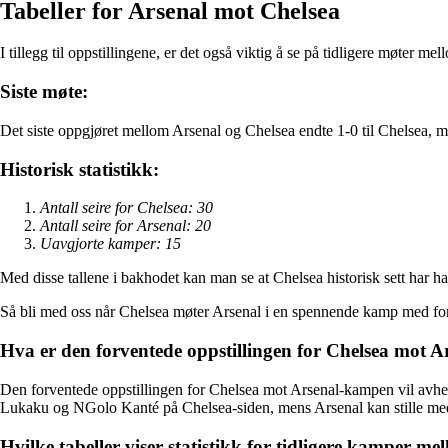
Tabeller for Arsenal mot Chelsea
I tillegg til oppstillingene, er det også viktig å se på tidligere møter 
Siste møte:
Det siste oppgjøret mellom Arsenal og Chelsea endte 1-0 til Chelsea, 
Historisk statistikk:
Antall seire for Chelsea: 30
Antall seire for Arsenal: 20
Uavgjorte kamper: 15
Med disse tallene i bakhodet kan man se at Chelsea historisk sett har hat
Så bli med oss når Chelsea møter Arsenal i en spennende kamp med forven
Hva er den forventede oppstillingen for Chelsea mot 
Den forventede oppstillingen for Chelsea mot Arsenal-kampen vil avhe
Lukaku og NGolo Kanté på Chelsea-siden, mens Arsenal kan stille m
Hvilke tabeller viser statistikk for tidligere kamper m