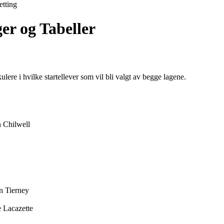
etting
er og Tabeller
lere i hvilke startellever som vil bli valgt av begge lagene.
n Chilwell
n Tierney
 Lacazette