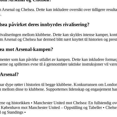
m Arsenal og Chelsea. Dette kan inkludere oversikt over tidligere resultat
.
ea påvirket deres innbyrdes rivalisering?
 rivaliseringen mellom klubbene. Dette kan skyldes intense kamper, kontr
 Arsenal og Chelsea har dermed blitt nært knyttet til historien og pres
lsea mot Arsenal-kampen?
nter som kan påvirke utfallet av kampen. Dette kan inkludere formasjone
nerne og spillernes evne til å gjennomføre taktiske instruksjoner vil vær
 Arsenal?
har dype røtter i historien til begge klubbene. Konkurransen om London-
gen mellom disse to klubbene. Supporternes lidenskap og engasjement har 
ene og historikken
•
Manchester United mot Chelsea: En fullstendig ove
København mot Manchester United – Oppstilling og Tabeller
•
Chelsea
l og Standings
•