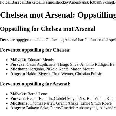
Fotball
Baseball
Basketball
Kasino
Ishockey
Amerikansk fotball
Sykling
B
Chelsea mot Arsenal: Oppstilling
Oppstilling for Chelsea mot Arsenal
Det store oppgjøret mellom Chelsea og Arsenal har fått fansen til å speku
Forventet oppstilling for Chelsea:
Målvakt:
Edouard Mendy
Forsvar:
Cesar Azpilicueta, Thiago Silva, Antonio Rüdiger, Be
Midtbane:
Jorginho, NGolo Kanté, Mason Mount
Angrep:
Hakim Ziyech, Timo Werner, Christian Pulisic
Forventet oppstilling for Arsenal:
Målvakt:
Bernd Leno
Forsvar:
Hector Bellerin, Gabriel Magalhães, Ben White, Kiera
Midtbane:
Thomas Partey, Granit Xhaka, Emile Smith Rowe
Angrep:
Bukayo Saka, Pierre-Emerick Aubameyang, Alexandre