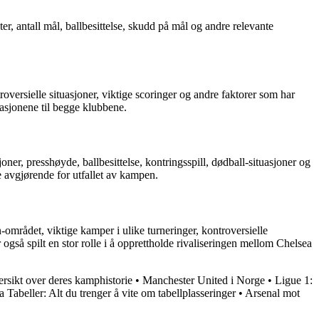
er, antall mål, ballbesittelse, skudd på mål og andre relevante
oversielle situasjoner, viktige scoringer og andre faktorer som har
tasjonene til begge klubbene.
r, presshøyde, ballbesittelse, kontringsspill, dødball-situasjoner og
e avgjørende for utfallet av kampen.
området, viktige kamper i ulike turneringer, kontroversielle
også spilt en stor rolle i å opprettholde rivaliseringen mellom Chelsea
rsikt over deres kamphistorie
•
Manchester United i Norge
•
Ligue 1:
 Tabeller: Alt du trenger å vite om tabellplasseringer
•
Arsenal mot