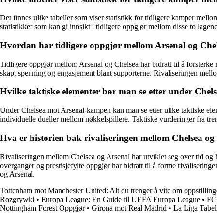
Det finnes ulike tabeller som viser statistikk for tidligere kamper mello
statistikker som kan gi innsikt i tidligere oppgjør mellom disse to lagene
Hvordan har tidligere oppgjør mellom Arsenal og Chels
Tidligere oppgjør mellom Arsenal og Chelsea har bidratt til å forsterke
skapt spenning og engasjement blant supporterne. Rivaliseringen mellom
Hvilke taktiske elementer bør man se etter under Che
Under Chelsea mot Arsenal-kampen kan man se etter ulike taktiske eleme
individuelle dueller mellom nøkkelspillere. Taktiske vurderinger fra tre
Hva er historien bak rivaliseringen mellom Chelsea og
Rivaliseringen mellom Chelsea og Arsenal har utviklet seg over tid og 
overganger og prestisjefylte oppgjør har bidratt til å forme rivaliserin
og Arsenal.
Tottenham mot Manchester United: Alt du trenger å vite om oppstilling
Rozgrywki
•
Europa League: En Guide til UEFA Europa League
•
FC 
Nottingham Forest Oppgjør
•
Girona mot Real Madrid
•
La Liga Tabel