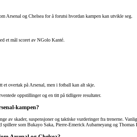
mellom Arsenal og Chelsea for å forutsi hvordan kampen kan utvikle seg.
med et mål scoret av NGolo Kanté.
t et overtak på Arsenal, men i fotball kan alt skje.
tede oppstillinger og en titt på tidligere resultater.
Arsenal-kampen?
nge av skader, suspensjoner og taktiske vurderinger fra trenerne. Van
ed spillere som Bukayo Saka, Pierre-Emerick Aubameyang og Thomas P
ellom Arsenal og Chelsea?