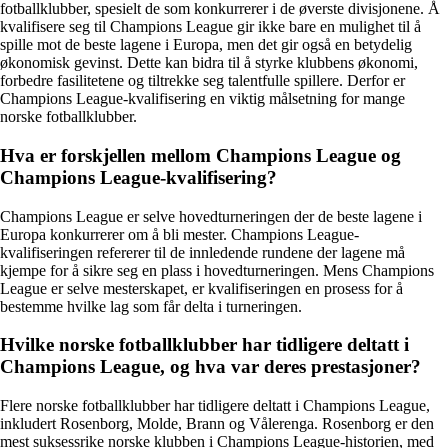
fotballklubber, spesielt de som konkurrerer i de øverste divisjonene. Å
kvalifisere seg til Champions League gir ikke bare en mulighet til å
spille mot de beste lagene i Europa, men det gir også en betydelig
økonomisk gevinst. Dette kan bidra til å styrke klubbens økonomi,
forbedre fasilitetene og tiltrekke seg talentfulle spillere. Derfor er
Champions League-kvalifisering en viktig målsetning for mange
norske fotballklubber.
Hva er forskjellen mellom Champions League og
Champions League-kvalifisering?
Champions League er selve hovedturneringen der de beste lagene i
Europa konkurrerer om å bli mester. Champions League-
kvalifiseringen refererer til de innledende rundene der lagene må
kjempe for å sikre seg en plass i hovedturneringen. Mens Champions
League er selve mesterskapet, er kvalifiseringen en prosess for å
bestemme hvilke lag som får delta i turneringen.
Hvilke norske fotballklubber har tidligere deltatt i
Champions League, og hva var deres prestasjoner?
Flere norske fotballklubber har tidligere deltatt i Champions League,
inkludert Rosenborg, Molde, Brann og Vålerenga. Rosenborg er den
mest suksessrike norske klubben i Champions League-historien, med