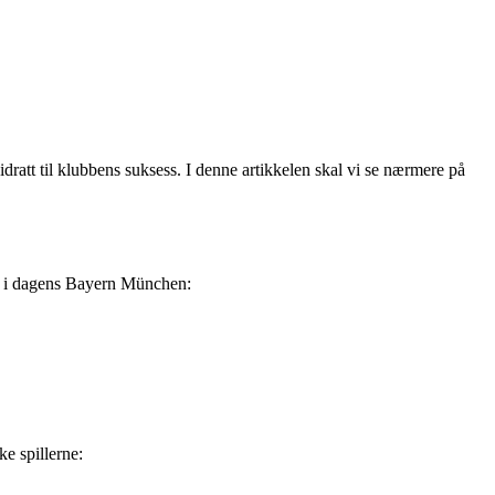
dratt til klubbens suksess. I denne artikkelen skal vi se nærmere på
rne i dagens Bayern München:
ke spillerne: