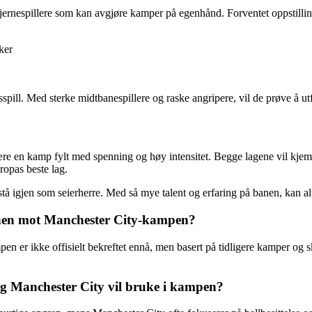
jernespillere som kan avgjøre kamper på egenhånd. Forventet oppstilli
ker
ngsspill. Med sterke midtbanespillere og raske angripere, vil de prøve å
n kamp fylt med spenning og høy intensitet. Begge lagene vil kjempe h
ropas beste lag.
il stå igjen som seierherre. Med så mye talent og erfaring på banen, k
chen mot Manchester City-kampen?
n er ikke offisielt bekreftet ennå, men basert på tidligere kamper og
og Manchester City vil bruke i kampen?