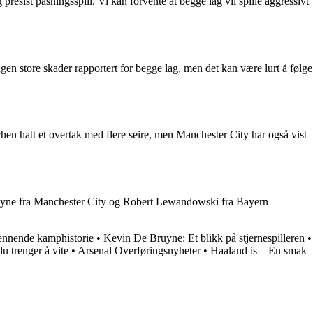
resist pasningsspill. Vi kan forvente at begge lag vil spille aggressivt
en store skader rapportert for begge lag, men det kan være lurt å følge
en hatt et overtak med flere seire, men Manchester City har også vist
Bruyne fra Manchester City og Robert Lewandowski fra Bayern
ennende kamphistorie
•
Kevin De Bruyne: Et blikk på stjernespilleren
•
u trenger å vite
•
Arsenal Overføringsnyheter
•
Haaland is – En smak