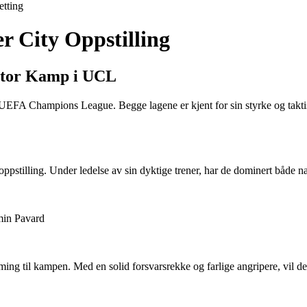
etting
 City Oppstilling
Stor Kamp i UCL
FA Champions League. Begge lagene er kjent for sin styrke og taktisk
pstilling. Under ledelse av sin dyktige trener, har de dominert både na
min Pavard
ing til kampen. Med en solid forsvarsrekke og farlige angripere, vil d