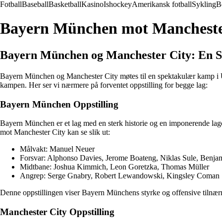
Fotball
Baseball
Basketball
Kasino
Ishockey
Amerikansk fotball
Sykling
B
Bayern München mot Manchester
Bayern München og Manchester City: En 
Bayern München og Manchester City møtes til en spektakulær kamp i UE
kampen. Her ser vi nærmere på forventet oppstilling for begge lag:
Bayern München Oppstilling
Bayern München er et lag med en sterk historie og en imponerende lagop
mot Manchester City kan se slik ut:
Målvakt: Manuel Neuer
Forsvar: Alphonso Davies, Jerome Boateng, Niklas Sule, Benja
Midtbane: Joshua Kimmich, Leon Goretzka, Thomas Müller
Angrep: Serge Gnabry, Robert Lewandowski, Kingsley Coman
Denne oppstillingen viser Bayern Münchens styrke og offensive tilnærm
Manchester City Oppstilling