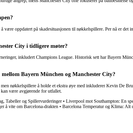
urtige angrep, mens Manchester City ofte fokuserer på ballbesittelse og p
ampen?
re oppdatert på skadesituasjonen til nøkkelspillere. Per nå er det ing
ter City i tidligere møter?
neringer, inkludert Champions League. Historisk sett har Bayern Münch
mpen mellom Bayern München og Manchester City?
eg, men nøkkelspillere å holde et ekstra øye med inkluderer Kevin De 
kan være avgjørende for utfallet.
g, Tabeller og Spillervurderinger
•
Liverpool mot Southampton: En sp
ger å vite om Barcelona-drakten
•
Barcelona Temperatur og Klima: Alt d