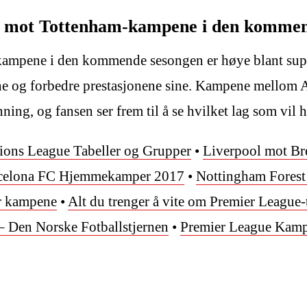
nal mot Tottenham-kampene i den komme
kampene i den kommende sesongen er høye blant supp
sine og forbedre prestasjonene sine. Kampene mellom 
ning, og fansen ser frem til å se hvilket lag som vil 
ons League Tabeller og Grupper
•
Liverpool mot Bre
rcelona FC Hjemmekamper 2017
•
Nottingham Forest
er kampene
•
Alt du trenger å vite om Premier League
– Den Norske Fotballstjernen
•
Premier League Kam