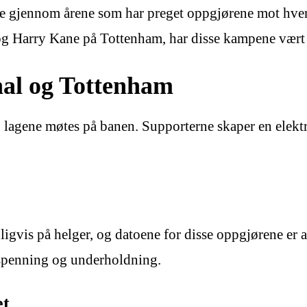
lere gjennom årene som har preget oppgjørene mot hv
g Harry Kane på Tottenham, har disse kampene vært e
al og Tottenham
to lagene møtes på banen. Supporterne skaper en elektr
vis på helger, og datoene for disse oppgjørene er al
r spenning og underholdning.
et