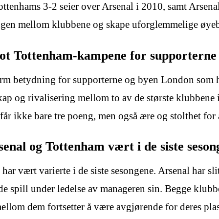
ottenhams 3-2 seier over Arsenal i 2010, samt Arsena
eringen mellom klubbene og skape uforglemmelige øyeb
mot Tottenham-kampene for supporterne
m betydning for supporterne og byen London som he
nskap og rivalisering mellom to av de største klubbe
r ikke bare tre poeng, men også ære og stolthet for å
senal og Tottenham vært i de siste seso
ar vært varierte i de siste sesongene. Arsenal har sl
e spill under ledelse av manageren sin. Begge klub
ellom dem fortsetter å være avgjørende for deres plas