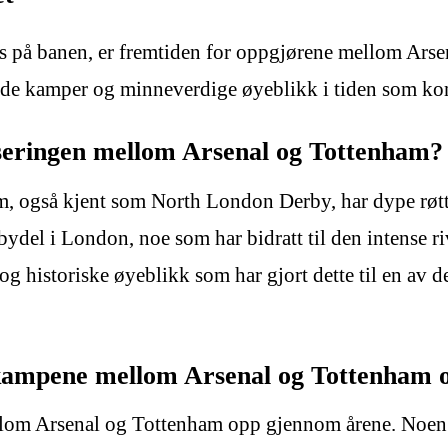
ss på banen, er fremtiden for oppgjørene mellom Arse
rende kamper og minneverdige øyeblikk i tiden som k
liseringen mellom Arsenal og Tottenham?
, også kjent som North London Derby, har dype røtte
bydel i London, noe som har bidratt til den intense
g historiske øyeblikk som har gjort dette til en av d
 kampene mellom Arsenal og Tottenham 
llom Arsenal og Tottenham opp gjennom årene. Noen