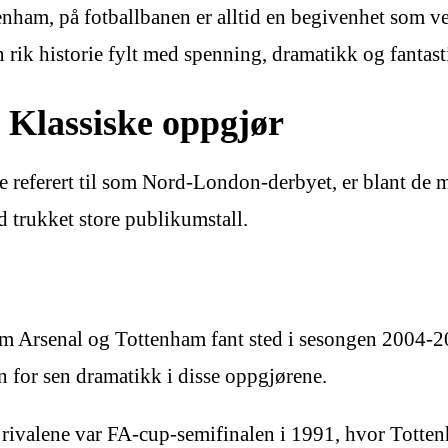
enham, på fotballbanen er alltid en begivenhet som v
rik historie fylt med spenning, dramatikk og fantasti
 Klassiske oppgjør
eferert til som Nord-London-derbyet, er blant de mest
d trukket store publikumstall.
 Arsenal og Tottenham fant sted i sesongen 2004-20
en for sen dramatikk i disse oppgjørene.
ivalene var FA-cup-semifinalen i 1991, hvor Tottenha