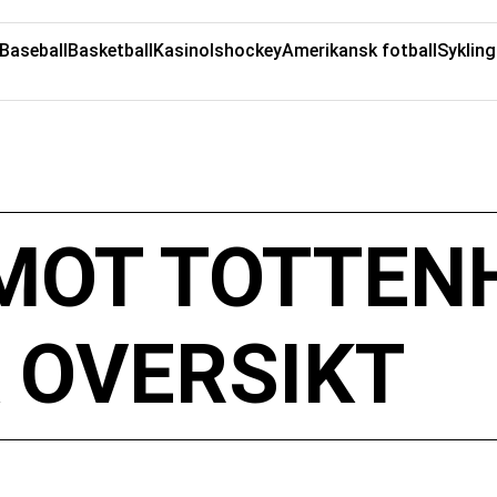
Baseball
Basketball
Kasino
Ishockey
Amerikansk fotball
Sykling
MOT TOTTEN
 OVERSIKT